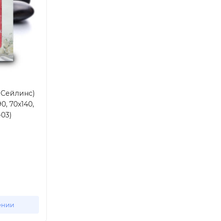
 (Сейлинс)
0, 70x140,
-03)
ении