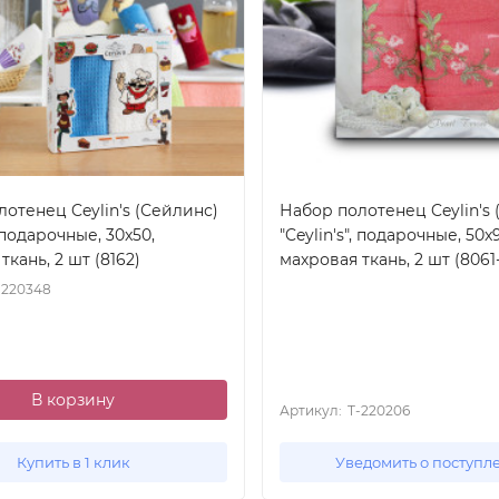
отенец Ceylin's (Сейлинс)
Набор полотенец Ceylin's
, подарочные, 30x50,
"Ceylin's", подарочные, 50x9
ткань, 2 шт (8162)
махровая ткань, 2 шт (8061
-220348
В корзину
Артикул:
T-220206
Купить в 1 клик
Уведомить о поступл