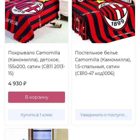
Покрывало Camomilla
Постельное белье
(Камомилла), детское,
Camomilla (Камомилла),
155x200, сатин (CB11 2013-
1.5-спальный, сатин
15)
(СВ10-47 код1006)
4 930
₽
В корзину
Купить в 1 клик
Уведомить о поступлении