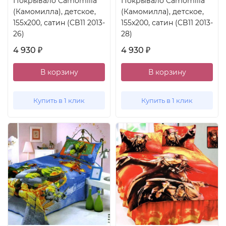
Покрывало Camomilla
Покрывало Camomilla
(Камомилла), детское,
(Камомилла), детское,
155x200, сатин (CB11 2013-
155x200, сатин (CB11 2013-
26)
28)
4 930
4 930
₽
₽
В корзину
В корзину
Купить в 1 клик
Купить в 1 клик