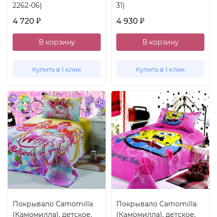
2262-06)
31)
4 720
4 930
₽
₽
В корзину
В корзину
Купить в 1 клик
Купить в 1 клик
Покрывало Camomilla
Покрывало Camomilla
(Камомилла), детское,
(Камомилла), детское,