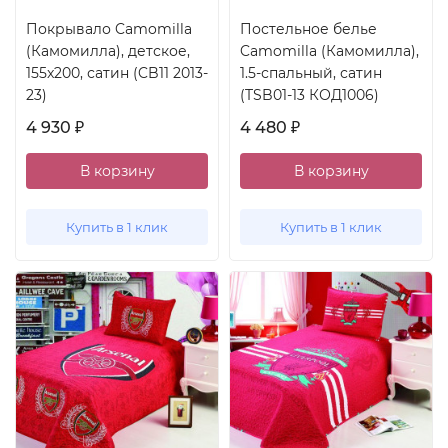
Покрывало Camomilla
Постельное белье
(Камомилла), детское,
Camomilla (Камомилла),
155x200, сатин (CB11 2013-
1.5-спальный, сатин
23)
(TSB01-13 КОД1006)
4 930
4 480
₽
₽
В корзину
В корзину
Купить в 1 клик
Купить в 1 клик