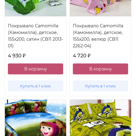
Покрывало Camomilla
Покрывало Camomilla
(Камомилла), детское,
(Камомилла), детское,
155x200, сатин (CB11 2013-
155x200, велюр (CB11
01)
2262-04)
4 930
4 720
₽
₽
В корзину
В корзину
Купить в 1 клик
Купить в 1 клик