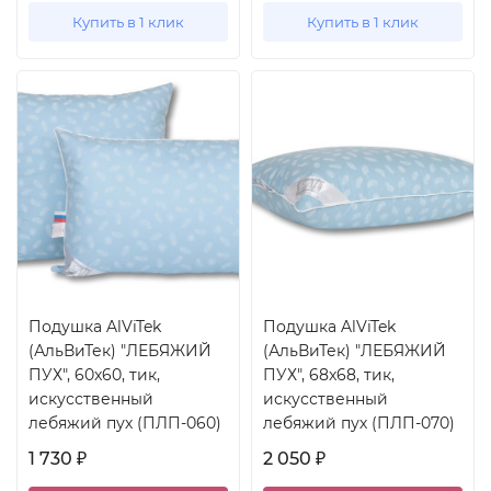
Купить в 1 клик
Купить в 1 клик
Подушка AlViTek
Подушка AlViTek
(АльВиТек) "ЛЕБЯЖИЙ
(АльВиТек) "ЛЕБЯЖИЙ
ПУХ", 60x60, тик,
ПУХ", 68x68, тик,
искусственный
искусственный
лебяжий пух (ПЛП-060)
лебяжий пух (ПЛП-070)
1 730
2 050
₽
₽