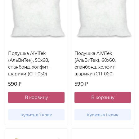
Подушка AlViTek
Подушка AlViTek
(АльВиТек), 50x68,
(АльВиТек), 60x60,
спанбонд, холфит-
спанбонд, холфит-
шарики (СП-050)
шарики (СП-060)
590
590
₽
₽
В корзину
В корзину
Купить в 1 клик
Купить в 1 клик