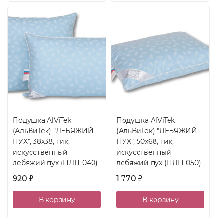
Подушка AlViTek
Подушка AlViTek
(АльВиТек) "ЛЕБЯЖИЙ
(АльВиТек) "ЛЕБЯЖИЙ
ПУХ", 38x38, тик,
ПУХ", 50x68, тик,
искусственный
искусственный
лебяжий пух (ПЛП-040)
лебяжий пух (ПЛП-050)
920
1 770
₽
₽
В корзину
В корзину