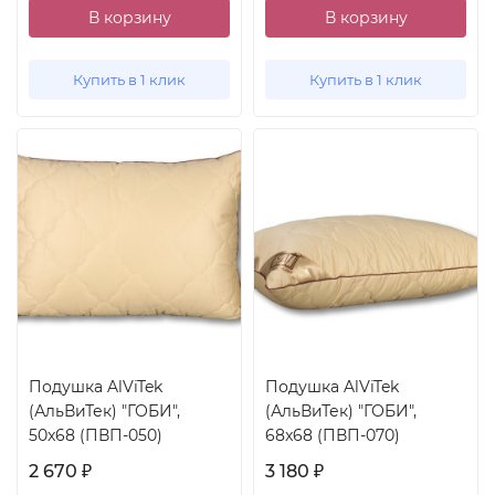
В корзину
В корзину
Купить в 1 клик
Купить в 1 клик
Подушка AlViTek
Подушка AlViTek
(АльВиТек) "ГОБИ",
(АльВиТек) "ГОБИ",
50x68 (ПВП-050)
68x68 (ПВП-070)
2 670
3 180
₽
₽