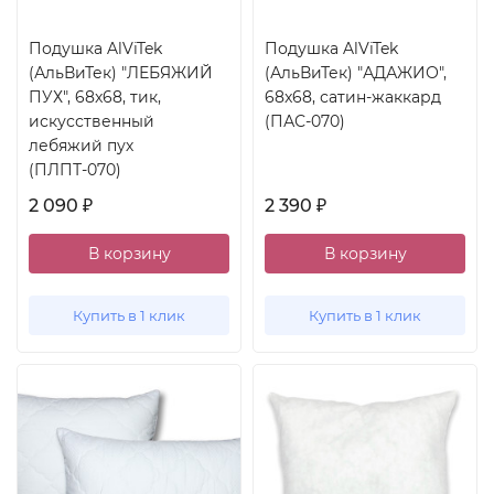
Подушка AlViTek
Подушка AlViTek
(АльВиТек) "ЛЕБЯЖИЙ
(АльВиТек) "АДАЖИО",
ПУХ", 68x68, тик,
68x68, сатин-жаккард
искусственный
(ПАС-070)
лебяжий пух
(ПЛПТ-070)
2 090
2 390
₽
₽
В корзину
В корзину
Купить в 1 клик
Купить в 1 клик