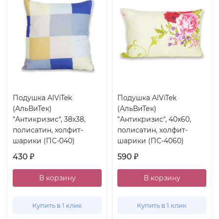
Подушка AlViTek
Подушка AlViTek
(АльВиТек)
(АльВиТек)
"Антикризис", 38x38,
"Антикризис", 40x60,
полисатин, холфит-
полисатин, холфит-
шарики (ПС-040)
шарики (ПС-4060)
430
590
₽
₽
В корзину
В корзину
Купить в 1 клик
Купить в 1 клик