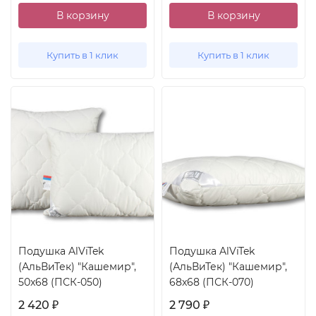
В корзину
В корзину
Купить в 1 клик
Купить в 1 клик
Подушка AlViTek
Подушка AlViTek
(АльВиТек) "Кашемир",
(АльВиТек) "Кашемир",
50x68 (ПСК-050)
68x68 (ПСК-070)
2 420
2 790
₽
₽