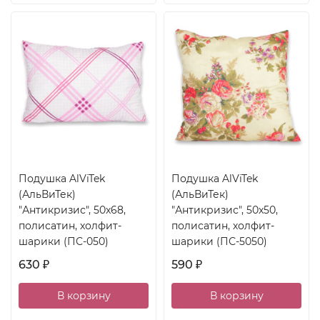
Подушка AlViTek
Подушка AlViTek
(АльВиТек)
(АльВиТек)
"Антикризис", 50x68,
"Антикризис", 50x50,
полисатин, холфит-
полисатин, холфит-
шарики (ПС-050)
шарики (ПС-5050)
630
590
₽
₽
В корзину
В корзину