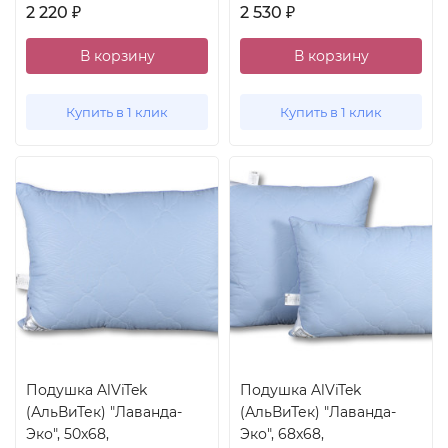
2 220
2 530
₽
₽
В корзину
В корзину
Купить в 1 клик
Купить в 1 клик
Подушка AlViTek
Подушка AlViTek
(АльВиТек) "Лаванда-
(АльВиТек) "Лаванда-
Эко", 50x68,
Эко", 68x68,