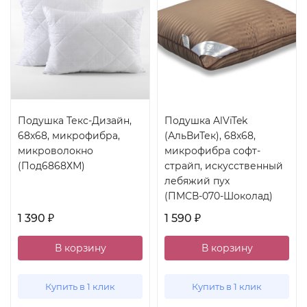
Подушка Текс-Дизайн,
Подушка AlViTek
68x68, микрофибра,
(АльВиТек), 68x68,
микроволокно
микрофибра софт-
(Под6868ХМ)
страйп, искусственный
лебяжий пух
(ПМСВ-070-Шоколад)
1 390
1 590
₽
₽
В корзину
В корзину
Купить в 1 клик
Купить в 1 клик