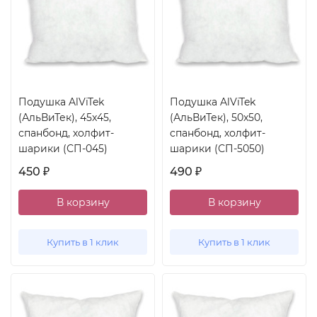
Подушка AlViTek
Подушка AlViTek
(АльВиТек), 45x45,
(АльВиТек), 50x50,
спанбонд, холфит-
спанбонд, холфит-
шарики (СП-045)
шарики (СП-5050)
450
490
₽
₽
В корзину
В корзину
Купить в 1 клик
Купить в 1 клик