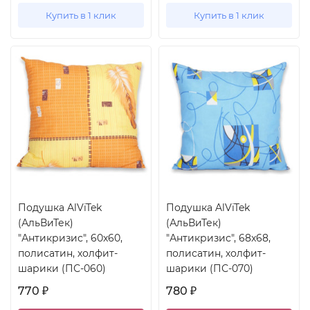
Купить в 1 клик
Купить в 1 клик
Подушка AlViTek
Подушка AlViTek
(АльВиТек)
(АльВиТек)
"Антикризис", 60x60,
"Антикризис", 68x68,
полисатин, холфит-
полисатин, холфит-
шарики (ПС-060)
шарики (ПС-070)
770
780
₽
₽