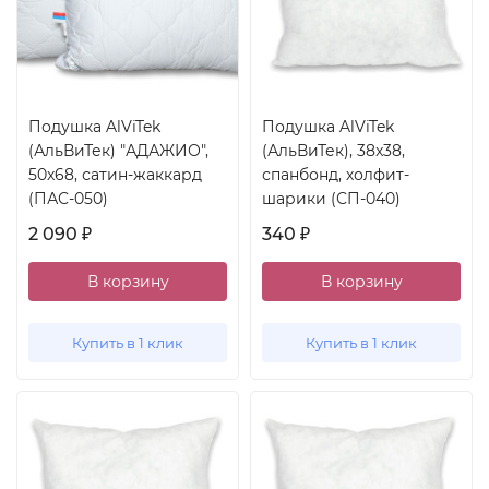
Подушка AlViTek
Подушка AlViTek
(АльВиТек) "АДАЖИО",
(АльВиТек), 38x38,
50x68, сатин-жаккард
спанбонд, холфит-
(ПАС-050)
шарики (СП-040)
2 090
340
₽
₽
В корзину
В корзину
Купить в 1 клик
Купить в 1 клик