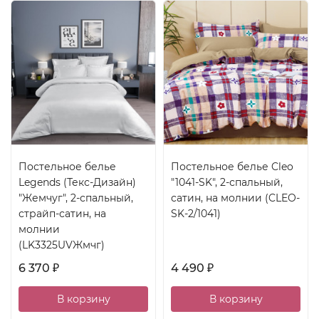
Постельное белье
Постельное белье Cleo
Legends (Текс-Дизайн)
"1041-SK", 2-спальный,
"Жемчуг", 2-спальный,
сатин, на молнии (CLEO-
страйп-сатин, на
SK-2/1041)
молнии
(LK3325UVЖмчг)
6 370
4 490
₽
₽
В корзину
В корзину