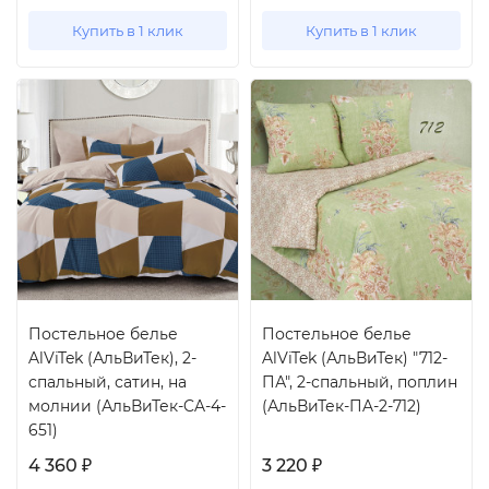
Купить в 1 клик
Купить в 1 клик
Постельное белье
Постельное белье
AlViTek (АльВиТек), 2-
AlViTek (АльВиТек) "712-
спальный, сатин, на
ПА", 2-спальный, поплин
молнии (АльВиТек-CA-4-
(АльВиТек-ПA-2-712)
651)
4 360
3 220
₽
₽