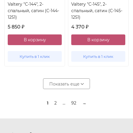
Valtery "C-144", 2-
Valtery "C-145", 2-
спальный, сатин (C-144-
спальный, сатин (C-145-
1251)
1251)
5 850
4 370
₽
₽
В корзину
В корзину
Купить в 1 клик
Купить в 1 клик
Показать еще
1
2
...
92
→