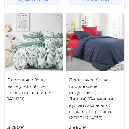
Купить в 1 клик
Купить в 1 клик
Постельное белье
Постельное белье
Valtery "AP-140", 2-
Королевское
спальный, поплин (AP-
искушение (Текс-
140-1251)
Дизайн) "Бушующий
вулкан", 2-спальный,
перкаль, на резинке
(2610ПН204937)
3 260
3 960
₽
₽