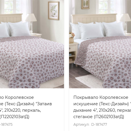
о Королевское
Покрывало Королевское
е (Текс-Дизайн) "Затаив
искушение (Текс-Дизайн) 
", 210x220, перкаль,
дыхание 4", 210x260, перка
(П220210ЗатД)
стеганое (П260210ЗатД)
-187475
Артикул:
D-187477