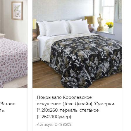
Покрывало Королевское
"Затаив
искушение (Текс-Дизайн) "Сумерки
ль,
1", 210x260, перкаль, стеганое
(П260210Сумер)
Артикул:
D-188509