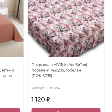
Покрывало AlViTek (АльВиТек)
"Летний
"Гобелен", 143x205, гобелен
теганое
(ПОК-67/15)
Артикул:
F-159794
1 120
₽