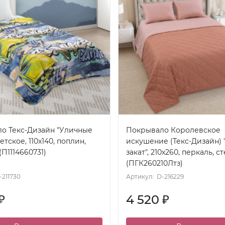
о Текс-Дизайн "Уличные
Покрывало Королевское
детское, 110x140, поплин,
искушение (Текс-Дизайн) 
(П1114660731)
закат", 210x260, перкаль, с
(ПГК260210Лтз)
-211730
Артикул:
D-216229
4 520
₽
₽