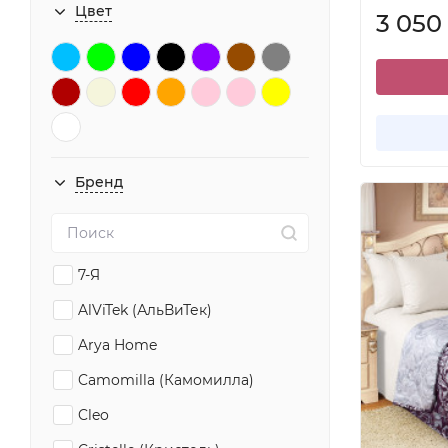
Цвет
3 050
Бренд
7-Я
AlViTek (АльВиТек)
Arya Home
Camomilla (Камомилла)
Cleo