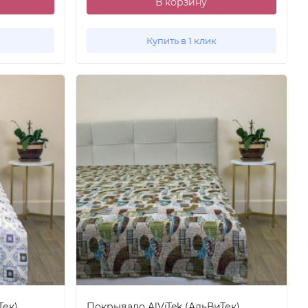
В корзину
Купить в 1 клик
Тек)
Покрывало AlViTek (АльВиТек)