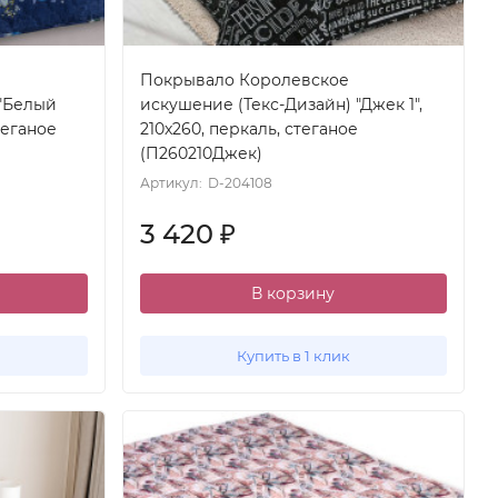
Покрывало Королевское
 "Белый
искушение (Текс-Дизайн) "Джек 1",
стеганое
210x260, перкаль, стеганое
(П260210Джек)
Артикул:
D-204108
3 420
₽
В корзину
Купить в 1 клик