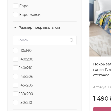
Евро
Евро макси
Размер покрывала, см
110x140
140x200
Покрывал
140x210
гонки 1", 
стеганое 
143x205
145x205
Артикул:
D
150x200
1 490
150x210