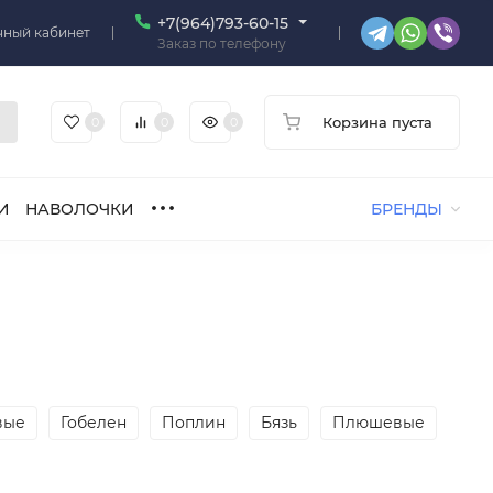
+7(964)793-60-15
чный кабинет
Заказ по телефону
Корзина пуста
0
0
0
И
НАВОЛОЧКИ
БРЕНДЫ
вые
Гобелен
Поплин
Бязь
Плюшевые