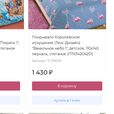
Покрывало Королевское
Пираты 1",
искушение (Текс-Дизайн)
 стеганое
"Ванильное небо 1", детское, 110x140,
перкаль, стеганое (П11014204251)
Артикул:
D-159294
1 430
₽
В корзину
Купить в 1 клик