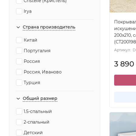
Cristelle (Кристель)
Irya
Покрывал
Legends (Текс-Дизайн)
Страна производитель
искушение
OdaModa
200x210, 
Китай
(СТ200198
Tango (Танго)
Артикул:
D
Португалия
Valtery
Россия
3 890
Белиссимо (Текс-Дизайн)
Россия, Иваново
Королевское искушение (Текс-
Дизайн)
Турция
Марианна
Общий размер
Текс-Дизайн
1.5-спальный
2-спальный
Детский