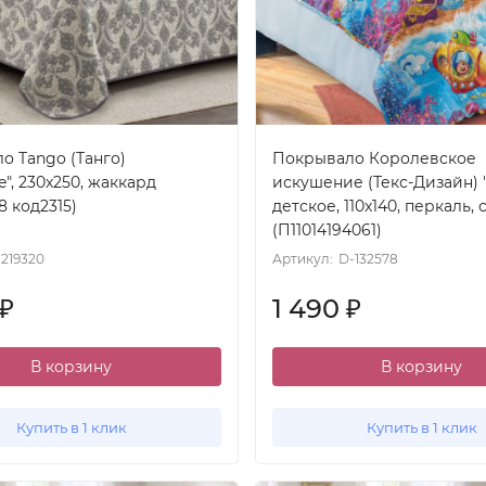
о Tango (Танго)
Покрывало Королевское
e", 230x250, жаккард
искушение (Текс-Дизайн) "
8 код2315)
детское, 110x140, перкаль,
(П11014194061)
-219320
Артикул:
D-132578
1 490
₽
₽
В корзину
В корзину
Купить в 1 клик
Купить в 1 клик