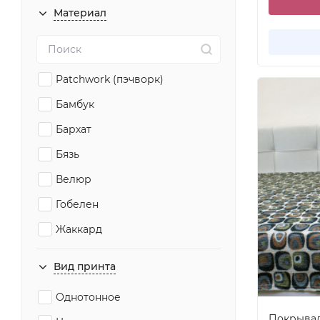
150x215
Материал
150x220
150x225
155x200
Pаtchwork (пэчворк)
160x200
Бамбук
160x210
Бархат
160x220
Бязь
160x225
Велюр
160x230
Гобелен
160x240
Жаккард
170x200
Искусственный мех
Вид принта
180x210
Махровая ткань
Однотонное
180x220
Мех
Покрывало