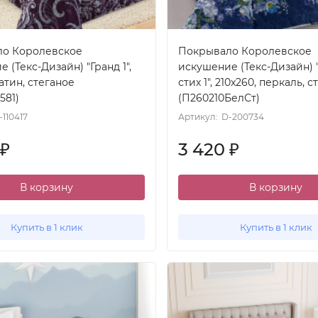
о Королевское
Покрывало Королевское
 (Текс-Дизайн) "Гранд 1",
искушение (Текс-Дизайн)
сатин, стеганое
стих 1", 210x260, перкаль, 
581)
(П260210БелСт)
-110417
Артикул:
D-200734
3 420
₽
₽
В корзину
В корзину
Купить в 1 клик
Купить в 1 клик