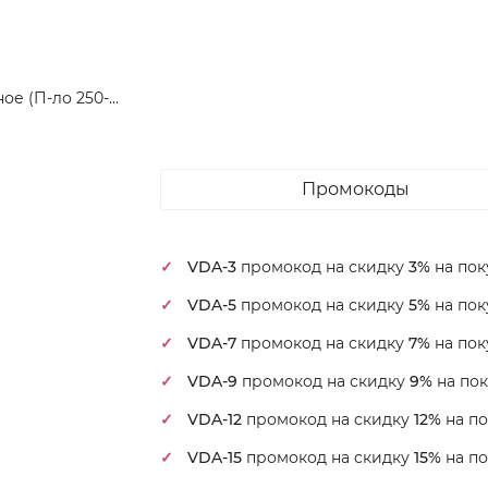
Покрывало Марианна "Элит", 225x250, полисатин, стеганое (П-ло 250- Элит+Мех-10)
Промокоды
VDA-3
промокод на скидку
3%
на пок
VDA-5
промокод на скидку
5%
на пок
VDA-7
промокод на скидку
7%
на пок
VDA-9
промокод на скидку
9%
на пок
VDA-12
промокод на скидку
12%
на по
VDA-15
промокод на скидку
15%
на по