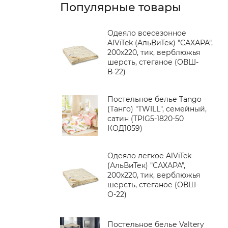
Популярные товары
Одеяло всесезонное
AlViTek (АльВиТек) "САХАРА",
200x220, тик, верблюжья
шерсть, стеганое (ОВШ-
В-22)
Постельное белье Tango
(Танго) "TWILL", семейный,
сатин (TPIG5-1820-50
КОД1059)
Одеяло легкое AlViTek
(АльВиТек) "САХАРА",
200x220, тик, верблюжья
шерсть, стеганое (ОВШ-
О-22)
Постельное белье Valtery