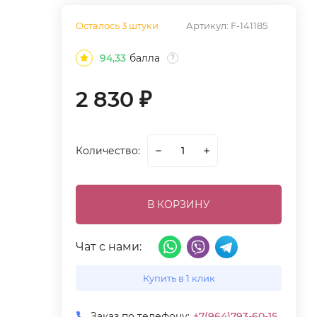
Осталось 3 штуки
Артикул:
F-141185
94,33
балла
?
2 830
₽
Количество:
В КОРЗИНУ
Чат с нами:
Купить в 1 клик
Заказ по телефону:
+7(964)793-60-15