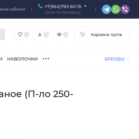
+7(964)793-60-15
чный кабинет
Заказ по телефону
Корзина пуста
0
0
0
И
НАВОЛОЧКИ
БРЕНДЫ
аное (П-ло 250-