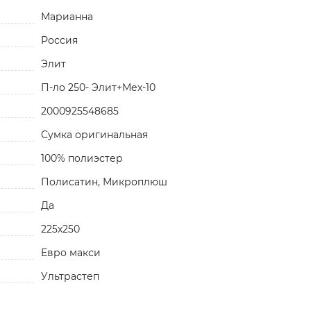
Марианна
Россия
Элит
П-ло 250- Элит+Мех-10
2000925548685
Сумка оригинальная
100% полиэстер
Полисатин, Микроплюш
Да
225x250
Евро макси
Ультрастеп