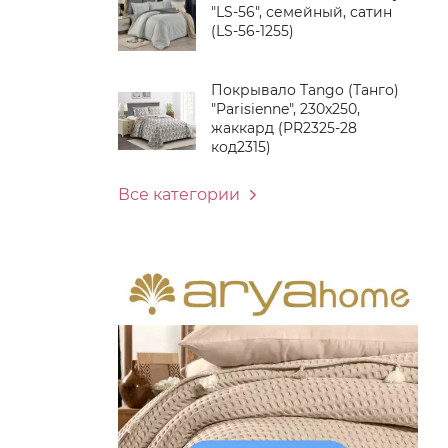
"LS-56", семейный, сатин
(LS-56-1255)
Покрывало Tango (Танго)
"Parisienne", 230x250,
жаккард (PR2325-28
код2315)
Все категории