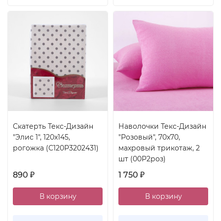
Скатерть Текс-Дизайн
Наволочки Текс-Дизайн
"Элис 1", 120x145,
"Розовый", 70x70,
рогожка (С120Р3202431)
махровый трикотаж, 2
шт (00Р2роз)
890
1 750
₽
₽
В корзину
В корзину