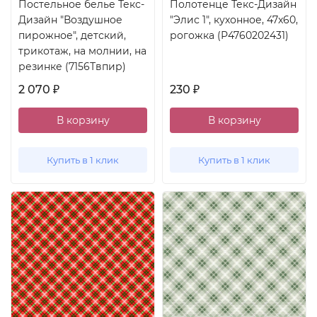
Постельное белье Текс-
Полотенце Текс-Дизайн
Дизайн "Воздушное
"Элис 1", кухонное, 47x60,
пирожное", детский,
рогожка (Р4760202431)
трикотаж, на молнии, на
резинке (7156Твпир)
2 070
230
₽
₽
В корзину
В корзину
Купить в 1 клик
Купить в 1 клик