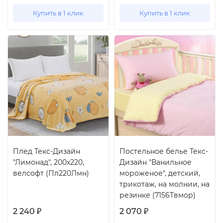
Купить в 1 клик
Купить в 1 клик
Плед Текс-Дизайн
Постельное белье Текс-
"Лимонад", 200x220,
Дизайн "Ванильное
велсофт (Пл220Лмн)
мороженое", детский,
трикотаж, на молнии, на
резинке (7156Твмор)
2 240
2 070
₽
₽