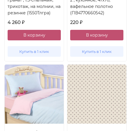
гранат", 1.5-спальный,
2", кухонное, 47x70,
трикотаж, на молнии, на
вафельное полотно
резинке (1550Тлгра)
(ПВ4770660542)
4 260
220
₽
₽
В корзину
В корзину
Купить в 1 клик
Купить в 1 клик