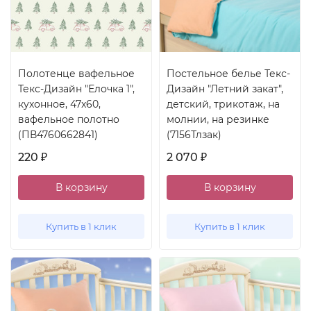
Полотенце вафельное
Постельное белье Текс-
Текс-Дизайн "Елочка 1",
Дизайн "Летний закат",
кухонное, 47x60,
детский, трикотаж, на
вафельное полотно
молнии, на резинке
(ПВ4760662841)
(7156Тлзак)
220
2 070
₽
₽
В корзину
В корзину
Купить в 1 клик
Купить в 1 клик