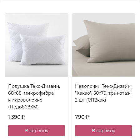
Подушка Текс-Дизайн,
Наволочки Текс-Дизайн
68x68, микрофибра,
"Какао", 50x70, трикотаж,
микроволокно
2 шт (01Т2как)
(Под6868ХМ)
1 390
790
₽
₽
В корзину
В корзину