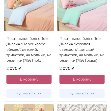
Постельное белье Текс-
Постельное белье Текс-
Дизайн "Персиковое
Дизайн "Розовая
облако", детский,
свежесть", детский,
трикотаж, на молнии, на
трикотаж, на молнии, на
резинке (7156Тпобл)
резинке (7156Трсвж)
2 070
2 070
₽
₽
В корзину
В корзину
Купить в 1 клик
Купить в 1 клик