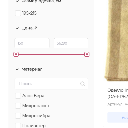
Размер одеяла, см
195x215
Цена, ₽
Материал
Одеяло In
Алоэ Вера
(OA-1-1767
Артикул:
V
Микроплюш
Микрофибра
Ув
Полиэстер