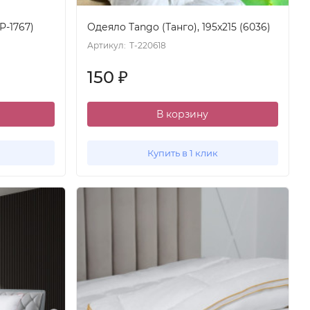
P-1767)
Одеяло Tango (Танго), 195x215 (6036)
Артикул:
T-220618
150
₽
В корзину
Купить в 1 клик