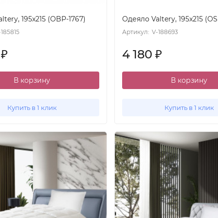
ltery, 195x215 (OBP-1767)
Одеяло Valtery, 195x215 (OS
-185815
Артикул:
V-188693
0
4 180
₽
₽
В корзину
В корзину
Купить в 1 клик
Купить в 1 клик