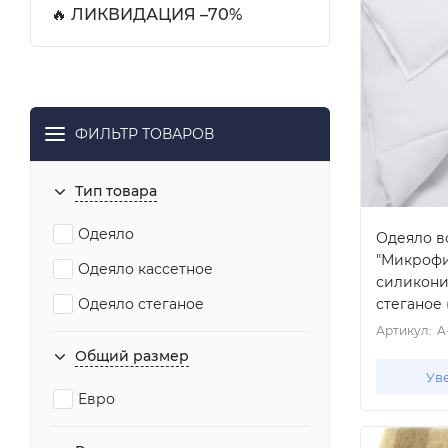
🔥 ЛИКВИДАЦИЯ –70%
ФИЛЬТР ТОВАРОВ
Тип товара
Одеяло
Одеяло в
"Микрофиб
Одеяло кассетное
силикони
стеганое
Одеяло стеганое
Артикул:
A
Общий размер
Ув
Евро