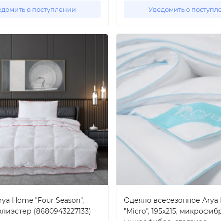
едомить о поступлении
Уведомить о поступл
ya Home "Four Season",
Одеяло всесезонное Arya
полиэстер (8680943227133)
"Micro", 195x215, микрофиб