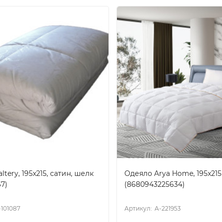
ltery, 195x215, сатин, шелк
Одеяло Arya Home, 195x215
7)
(8680943225634)
-101087
Артикул:
A-221953