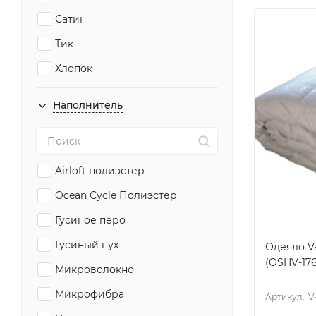
Сатин
Тик
Хлопок
Шерсть
Наполнитель
Airloft полиэстер
Ocean Cycle Полиэстер
Гусиное перо
Гусиный пух
Одеяло Va
(OSHV-176
Микроволокно
Микрофибра
Артикул:
V