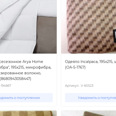
сесезонное Arya Home
Одеяло Incalpaca, 195x215,
ра", 195x215, микрофибра,
(OA-5-1767)
зированное волокно,
 (8680943058447)
-194667
Артикул:
V-60523
едомить о поступлении
Уведомить о поступл