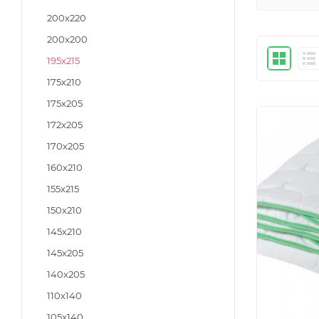
200x220
200x200
195x215
175x210
175x205
172x205
170x205
160x210
155x215
150x210
145x210
145x205
140x205
110x140
105x140