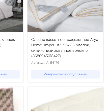
 хлопок,
Одеяло кассетное всесезонное Arya
)
Home "Imperius", 195x215, хлопок,
силиконизированное волокно
(8680943018427)
Артикул:
A-198176
ении
Уведомить о поступлении