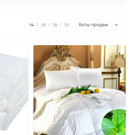
Хиты продаж
14
/
28
/
38
/
50