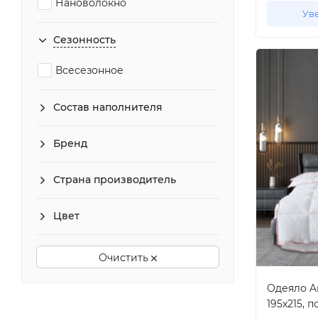
Нановолокно
Ув
Новозеландская шерсть
Сезонность
Полиэстер
Всесезонное
Пух
Силиконизированное волокно
Состав наполнителя
Шелк
Бренд
Страна производитель
Цвет
Очистить
Одеяло Ar
195x215, 