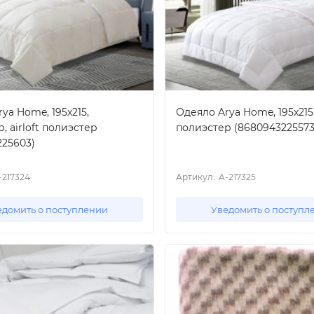
ya Home, 195x215,
Одеяло Arya Home, 195x215,
, airloft полиэстер
полиэстер (8680943225573
225603)
-217324
Артикул:
A-217325
едомить о поступлении
Уведомить о поступл