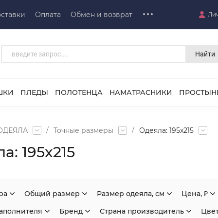
ставки
Оплата
Обмен и возврат
Ли
Найти
ШКИ
ПЛЕДЫ
ПОЛОТЕНЦА
НАМАТРАСНИКИ
ПРОСТЫН
ОДЕЯЛА
/
Точные размеры
/
Одеяла: 195x215
а: 195x215
ра
Общий размер
Размер одеяла, см
Цена, ₽
наполнителя
Бренд
Страна производитель
Цве