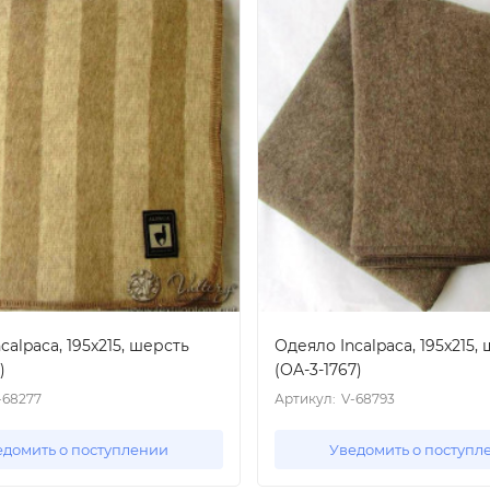
calpaca, 195x215, шерсть
Одеяло Incalpaca, 195x215,
)
(OA-3-1767)
-68277
Артикул:
V-68793
едомить о поступлении
Уведомить о поступл