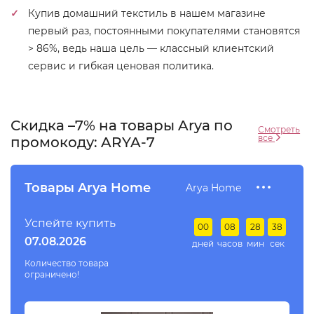
Купив домашний текстиль в нашем магазине
первый раз, постоянными покупателями становятся
> 86%, ведь наша цель — классный клиентский
сервис и гибкая ценовая политика.
Скидка –7% на товары Arya по
Смотреть
все
промокоду: ARYA-7
Товары Arya Home
Arya Home
Успейте купить
00
08
28
37
07.08.2026
дней
часов
мин
сек
Количество товара
ограничено!