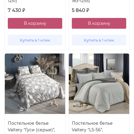
1251)
183-1255)
7 430
5 840
₽
₽
В корзину
В корзину
Купить в 1 клик
Купить в 1 клик
Постельное белье
Постельное белье
Valtery "Гуси (серые)",
Valtery "LS-56",