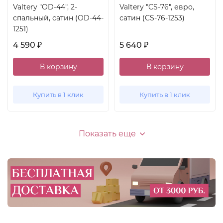
Valtery "OD-44", 2-
Valtery "CS-76", евро,
спальный, сатин (OD-44-
сатин (CS-76-1253)
1251)
4 590
5 640
₽
₽
В корзину
В корзину
Купить в 1 клик
Купить в 1 клик
Показать еще