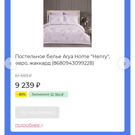
",
Постельное белье Arya Home "Henry",
По
‹
›
евро, жаккард (8680943099228)
ев
61 593
61
₽
9 239
9
₽
- 85%
Экономия
- 
52 354
₽
Купить сейчас
подробнее
по