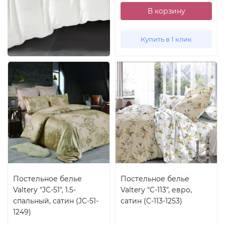
В корзину
Купить в 1 клик
Постельное белье
Постельное белье
Valtery "JC-51", 1.5-
Valtery "C-113", евро,
спальный, сатин (JC-51-
сатин (C-113-1253)
1249)