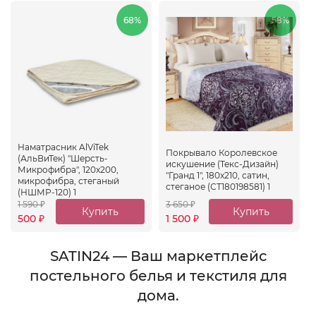
68%
58%
Наматрасник AlViTek
Покрывало Королевское
(АльВиТек) "Шерсть-
искушение (Текс-Дизайн)
Микрофибра", 120x200,
"Гранд 1", 180x210, сатин,
микрофибра, стеганый
стеганое (СТ180198581) 1
(НШМР-120) 1
1 590
3 650
₽
₽
Купить
Купить
500
1 500
₽
₽
сейчас
сейчас
SATIN24 — Ваш маркетплейс
постельного белья и текстиля для
дома.