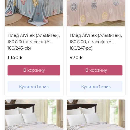
Плед AlViTek (АльВиТек),
Плед AlViTek (АльВиТек),
180x200, велсофт (Al-
180x200, велсофт (Al-
180/243-pb)
180/247-pb)
1 140
970
₽
₽
В корзину
В корзину
Купить в 1 клик
Купить в 1 клик