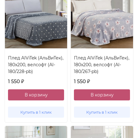
Плед AlViTek (АльВиТек),
Плед AlViTek (АльВиТек),
180x200, велсофт (Al-
180x200, велсофт (Al-
180/228-pb)
180/267-pb)
1 550
1 550
₽
₽
В корзину
В корзину
Купить в 1 клик
Купить в 1 клик