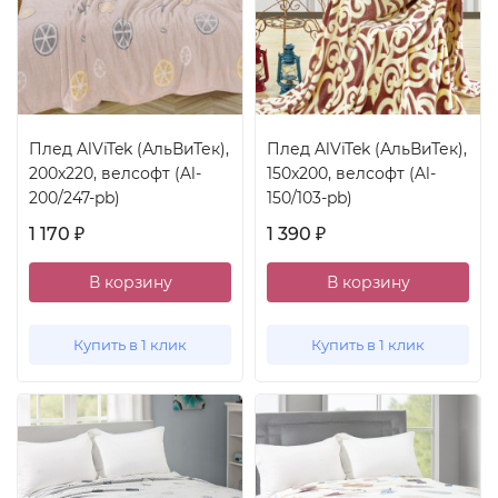
Плед AlViTek (АльВиТек),
Плед AlViTek (АльВиТек),
200x220, велсофт (Al-
150x200, велсофт (Al-
200/247-pb)
150/103-pb)
1 170
1 390
₽
₽
В корзину
В корзину
Купить в 1 клик
Купить в 1 клик