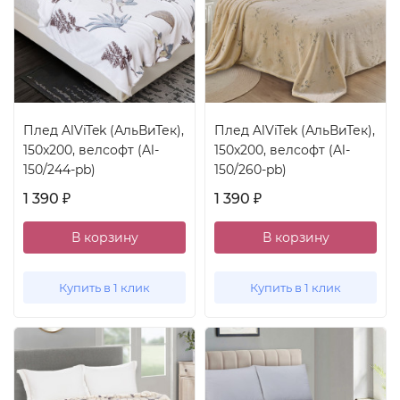
Плед AlViTek (АльВиТек),
Плед AlViTek (АльВиТек),
150x200, велсофт (Al-
150x200, велсофт (Al-
150/244-pb)
150/260-pb)
1 390
1 390
₽
₽
В корзину
В корзину
Купить в 1 клик
Купить в 1 клик