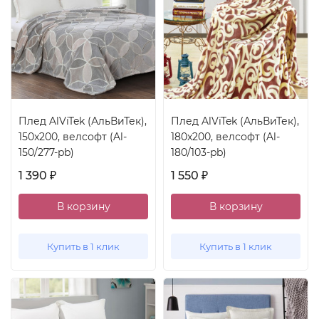
Плед AlViTek (АльВиТек),
Плед AlViTek (АльВиТек),
150x200, велсофт (Al-
180x200, велсофт (Al-
150/277-pb)
180/103-pb)
1 390
1 550
₽
₽
В корзину
В корзину
Купить в 1 клик
Купить в 1 клик