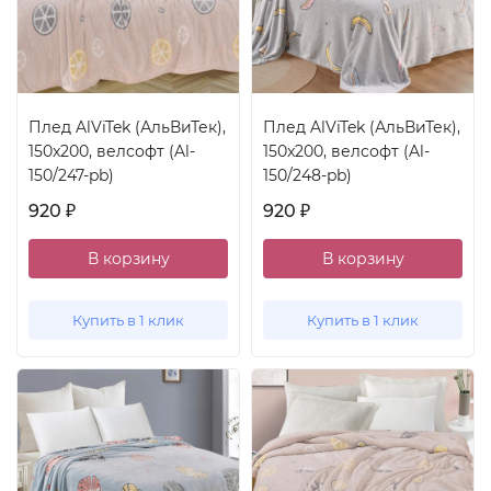
Плед AlViTek (АльВиТек),
Плед AlViTek (АльВиТек),
150x200, велсофт (Al-
150x200, велсофт (Al-
150/247-pb)
150/248-pb)
920
920
₽
₽
В корзину
В корзину
Купить в 1 клик
Купить в 1 клик