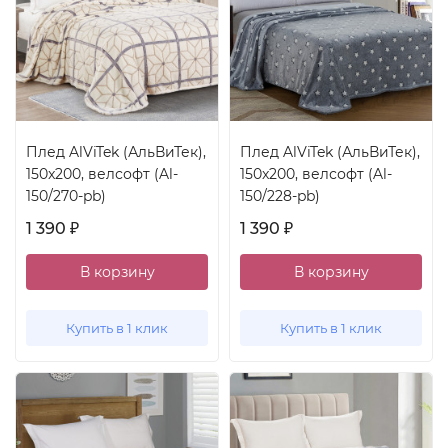
Плед AlViTek (АльВиТек),
Плед AlViTek (АльВиТек),
150x200, велсофт (Al-
150x200, велсофт (Al-
150/270-pb)
150/228-pb)
1 390
1 390
₽
₽
В корзину
В корзину
Купить в 1 клик
Купить в 1 клик