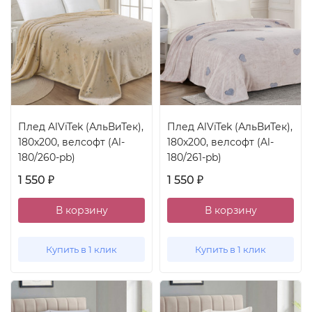
Плед AlViTek (АльВиТек),
Плед AlViTek (АльВиТек),
180x200, велсофт (Al-
180x200, велсофт (Al-
180/260-pb)
180/261-pb)
1 550
1 550
₽
₽
В корзину
В корзину
Купить в 1 клик
Купить в 1 клик