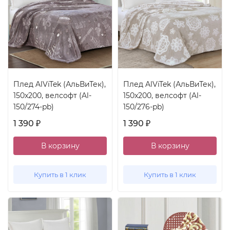
Плед AlViTek (АльВиТек),
Плед AlViTek (АльВиТек),
150x200, велсофт (Al-
150x200, велсофт (Al-
150/274-pb)
150/276-pb)
1 390
1 390
₽
₽
В корзину
В корзину
Купить в 1 клик
Купить в 1 клик