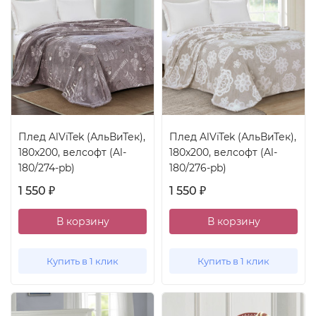
Плед AlViTek (АльВиТек),
Плед AlViTek (АльВиТек),
180x200, велсофт (Al-
180x200, велсофт (Al-
180/274-pb)
180/276-pb)
1 550
1 550
₽
₽
В корзину
В корзину
Купить в 1 клик
Купить в 1 клик