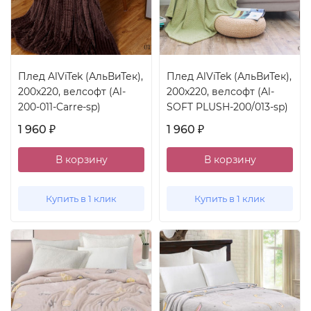
Плед AlViTek (АльВиТек),
Плед AlViTek (АльВиТек),
200x220, велсофт (Al-
200x220, велсофт (Al-
200-011-Carre-sp)
SOFT PLUSH-200/013-sp)
1 960
1 960
₽
₽
В корзину
В корзину
Купить в 1 клик
Купить в 1 клик