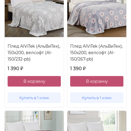
Плед AlViTek (АльВиТек),
Плед AlViTek (АльВиТек),
150x200, велсофт (Al-
150x200, велсофт (Al-
150/232-pb)
150/267-pb)
1 390
1 390
₽
₽
В корзину
В корзину
Купить в 1 клик
Купить в 1 клик