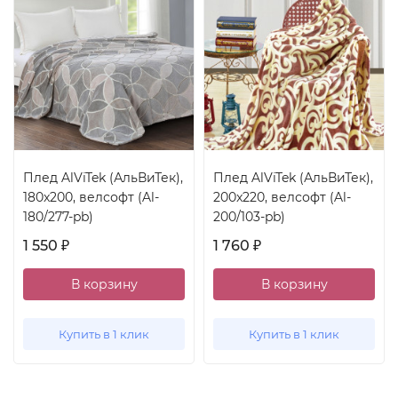
Плед AlViTek (АльВиТек),
Плед AlViTek (АльВиТек),
180x200, велсофт (Al-
200x220, велсофт (Al-
180/277-pb)
200/103-pb)
1 550
1 760
₽
₽
В корзину
В корзину
Купить в 1 клик
Купить в 1 клик