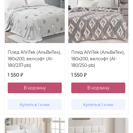
Плед AlViTek (АльВиТек),
Плед AlViTek (АльВиТек),
180x200, велсофт (Al-
180x200, велсофт (Al-
180/237-pb)
180/250-pb)
1 550
1 550
₽
₽
В корзину
В корзину
Купить в 1 клик
Купить в 1 клик