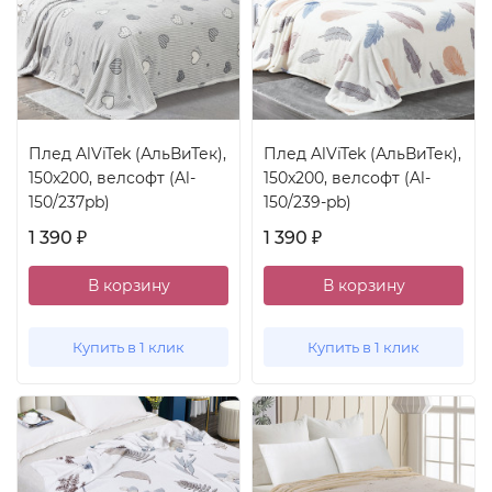
Плед AlViTek (АльВиТек),
Плед AlViTek (АльВиТек),
150x200, велсофт (Al-
150x200, велсофт (Al-
150/237pb)
150/239-pb)
1 390
1 390
₽
₽
В корзину
В корзину
Купить в 1 клик
Купить в 1 клик