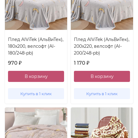
Плед AlViTek (АльВиТек),
Плед AlViTek (АльВиТек),
180x200, велсофт (Al-
200x220, велсофт (Al-
180/248-pb)
200/248-pb)
970
1 170
₽
₽
В корзину
В корзину
Купить в 1 клик
Купить в 1 клик