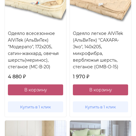
Одеяло всесезонное
Одеяло легкое AlViTek
AlViTek (АльВиТек)
(АльВиТек) "САХАРА-
"Модерато", 172x205,
Эко", 140x205,
сатин-жаккард, овечья
микрофибра,
шерсть(меринос),
верблюжья шерсть,
стеганое (МС-В-20)
стеганое (ОМВ-О-15)
4 880
1 970
₽
₽
В корзину
В корзину
Купить в 1 клик
Купить в 1 клик