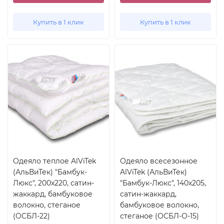
Купить в 1 клик
Купить в 1 клик
Одеяло теплое AlViTek
Одеяло всесезонное
(АльВиТек) "Бамбук-
AlViTek (АльВиТек)
Люкс", 200x220, сатин-
"Бамбук-Люкс", 140x205,
жаккард, бамбуковое
сатин-жаккард,
волокно, стеганое
бамбуковое волокно,
(ОСБЛ-22)
стеганое (ОСБЛ-О-15)