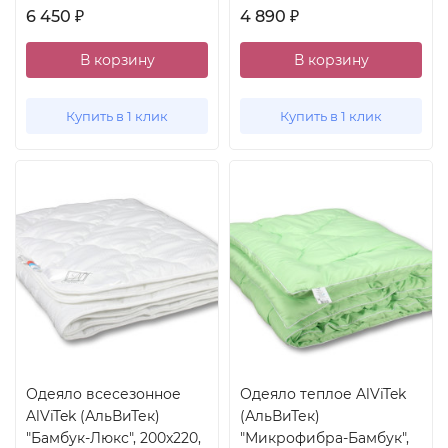
6 450
4 890
₽
₽
В корзину
В корзину
Купить в 1 клик
Купить в 1 клик
Одеяло всесезонное
Одеяло теплое AlViTek
AlViTek (АльВиТек)
(АльВиТек)
"Бамбук-Люкс", 200x220,
"Микрофибра-Бамбук",