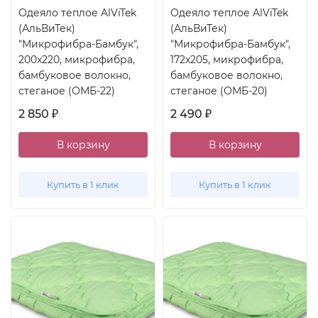
Одеяло теплое AlViTek
Одеяло теплое AlViTek
(АльВиТек)
(АльВиТек)
"Микрофибра-Бамбук",
"Микрофибра-Бамбук",
200x220, микрофибра,
172x205, микрофибра,
бамбуковое волокно,
бамбуковое волокно,
стеганое (ОМБ-22)
стеганое (ОМБ-20)
2 850
2 490
₽
₽
В корзину
В корзину
Купить в 1 клик
Купить в 1 клик