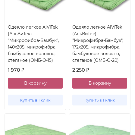
Одеяло легкое AlViTek
Одеяло легкое AlViTek
(АльВиТек)
(АльВиТек)
"Микрофибра-Бамбук",
"Микрофибра-Бамбук",
140x205, микрофибра,
172x205, микрофибра,
бамбуковое волокно,
бамбуковое волокно,
стеганое (ОМБ-О-15)
стеганое (ОМБ-О-20)
1 970
2 250
₽
₽
В корзину
В корзину
Купить в 1 клик
Купить в 1 клик