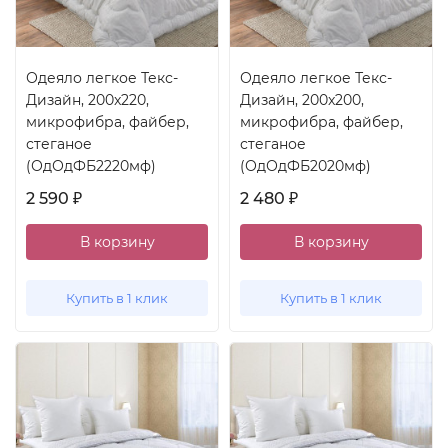
Одеяло легкое Текс-
Одеяло легкое Текс-
Дизайн, 200x220,
Дизайн, 200x200,
микрофибра, файбер,
микрофибра, файбер,
стеганое
стеганое
(ОдОдФБ2220мф)
(ОдОдФБ2020мф)
2 590
2 480
₽
₽
В корзину
В корзину
Купить в 1 клик
Купить в 1 клик