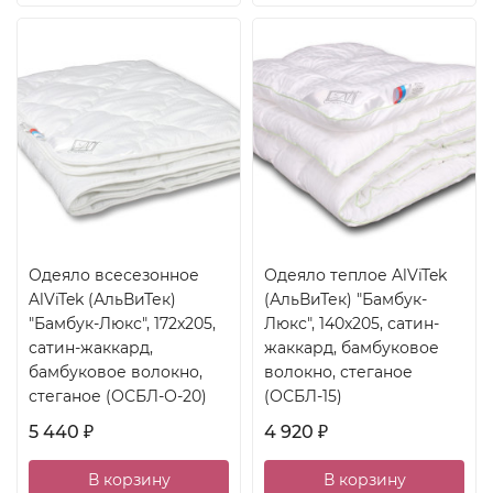
Одеяло всесезонное
Одеяло теплое AlViTek
AlViTek (АльВиТек)
(АльВиТек) "Бамбук-
"Бамбук-Люкс", 172x205,
Люкс", 140x205, сатин-
сатин-жаккард,
жаккард, бамбуковое
бамбуковое волокно,
волокно, стеганое
стеганое (ОСБЛ-О-20)
(ОСБЛ-15)
5 440
4 920
₽
₽
В корзину
В корзину