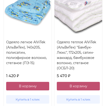
Одеяло легкое AlViTek
Одеяло теплое AlViTek
(АльВиТек), 140x205,
(АльВиТек) "Бамбук-
полисатин,
Люкс", 172x205, сатин-
полиэфирное волокно,
жаккард, бамбуковое
стеганое (ПЭ-15)
волокно, стеганое
(ОСБЛ-20)
1 420
5 470
₽
₽
В корзину
В корзину
Купить в 1 клик
Купить в 1 клик