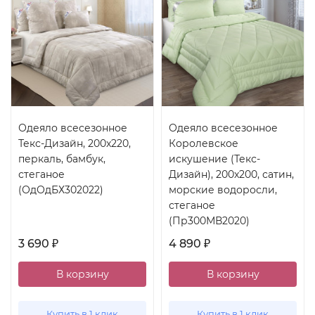
Одеяло всесезонное
Одеяло всесезонное
Текс-Дизайн, 200x220,
Королевское
перкаль, бамбук,
искушение (Текс-
стеганое
Дизайн), 200x200, сатин,
(ОдОдБХ302022)
морские водоросли,
стеганое
(Пр300МВ2020)
3 690
4 890
₽
₽
В корзину
В корзину
Купить в 1 клик
Купить в 1 клик