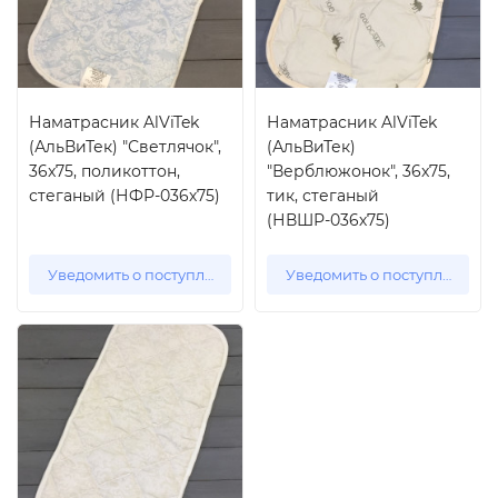
Наматрасник AlViTek
Наматрасник AlViTek
(АльВиТек) "Светлячок",
(АльВиТек)
36x75, поликоттон,
"Верблюжонок", 36x75,
стеганый (НФР-036х75)
тик, стеганый
(НВШР-036х75)
Уведомить о поступлении
Уведомить о поступлении