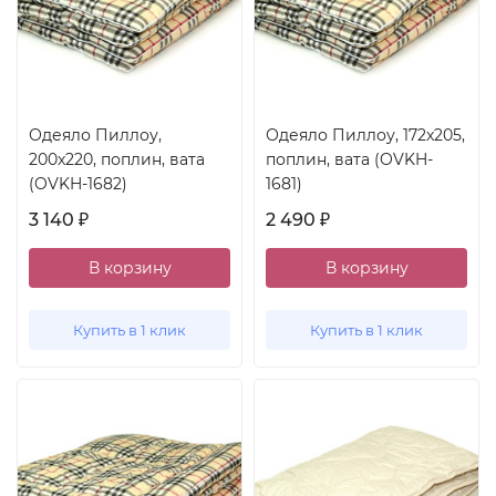
Одеяло Пиллоу,
Одеяло Пиллоу, 172x205,
200x220, поплин, вата
поплин, вата (OVKH-
(OVKH-1682)
1681)
3 140
2 490
₽
₽
В корзину
В корзину
Купить в 1 клик
Купить в 1 клик