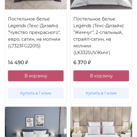
Постельное белье
Постельное белье
Legends (Текс-Дизайн)
Legends (Текс-Дизайн)
"Чувство прекрасного",
"Жемчуг", 2-спальный,
евро, сатин, на молнии
страйп-сатин, на
(L7323FG22015)
молнии
(LK3325UVЖмчг)
14 490
6 370
₽
₽
В корзину
В корзину
Купить в 1 клик
Купить в 1 клик