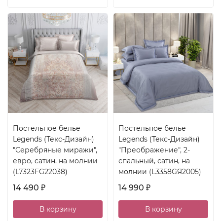
Постельное белье
Постельное белье
Legends (Текс-Дизайн)
Legends (Текс-Дизайн)
"Серебряные миражи",
"Преображение", 2-
евро, сатин, на молнии
спальный, сатин, на
(L7323FG22038)
молнии (L3358GЯ2005)
14 490
14 990
₽
₽
В корзину
В корзину