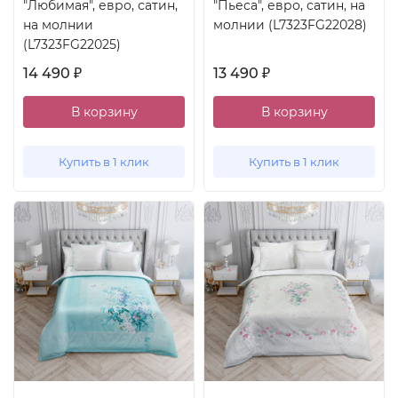
"Любимая", евро, сатин,
"Пьеса", евро, сатин, на
на молнии
молнии (L7323FG22028)
(L7323FG22025)
14 490
13 490
₽
₽
В корзину
В корзину
Купить в 1 клик
Купить в 1 клик