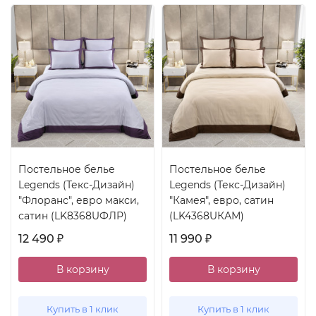
Постельное белье
Постельное белье
Legends (Текс-Дизайн)
Legends (Текс-Дизайн)
"Флоранс", евро макси,
"Камея", евро, сатин
сатин (LK8368UФЛР)
(LK4368UКАМ)
12 490
11 990
₽
₽
В корзину
В корзину
Купить в 1 клик
Купить в 1 клик