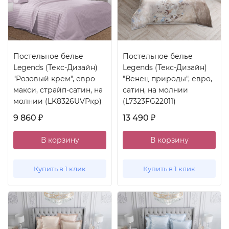
Постельное белье
Постельное белье
Legends (Текс-Дизайн)
Legends (Текс-Дизайн)
"Розовый крем", евро
"Венец природы", евро,
макси, страйп-сатин, на
сатин, на молнии
молнии (LK8326UVРкр)
(L7323FG22011)
9 860
13 490
₽
₽
В корзину
В корзину
Купить в 1 клик
Купить в 1 клик