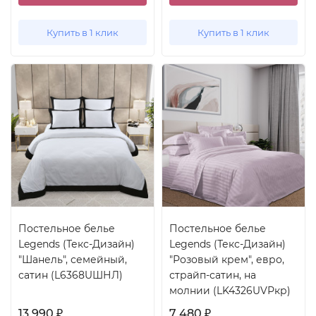
Купить в 1 клик
Купить в 1 клик
Постельное белье
Постельное белье
Legends (Текс-Дизайн)
Legends (Текс-Дизайн)
"Шанель", семейный,
"Розовый крем", евро,
сатин (L6368UШНЛ)
страйп-сатин, на
молнии (LK4326UVРкр)
13 990
7 480
₽
₽