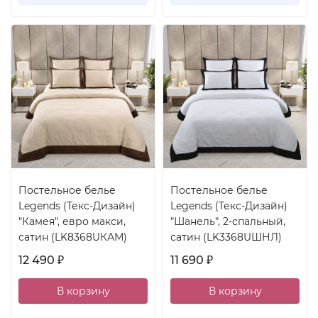
Постельное белье
Постельное белье
Legends (Текс-Дизайн)
Legends (Текс-Дизайн)
"Камея", евро макси,
"Шанель", 2-спальный,
сатин (LK8368UКАМ)
сатин (LK3368UШНЛ)
12 490
11 690
₽
₽
В корзину
В корзину