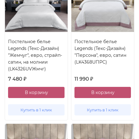
Постельное белье
Постельное белье
Legends (Текс-Дизайн)
Legends (Текс-Дизайн)
"Жемчуг", евро, страйп-
"Персона", евро, сатин
сатин, на молнии
(LK4368UПРС)
(LK4326UVЖмчг)
7 480
11 990
₽
₽
В корзину
В корзину
Купить в 1 клик
Купить в 1 клик