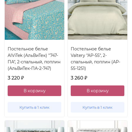
Постельное белье
Постельное белье
AlViTek (АльВиТек) "747-
Valtery "AP-55", 2-
ПА", 2-спальный, поплин
спальный, поплин (AP-
(АльВиТек-ПA-2-747)
55-1251)
3 220
3 260
₽
₽
В корзину
В корзину
Купить в 1 клик
Купить в 1 клик