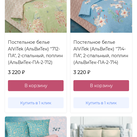
Постельное белье
Постельное белье
AlViTek (АльВиТек) "712-
AlViTek (АльВиТек) "714-
ПА", 2-спальный, поплин
ПА", 2-спальный, поплин
(АльВиТек-ПA-2-712)
(АльВиТек-ПA-2-714)
3 220
3 220
₽
₽
В корзину
В корзину
Купить в 1 клик
Купить в 1 клик