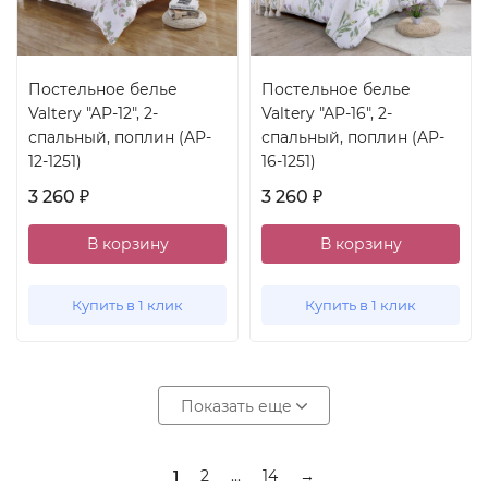
Постельное белье
Постельное белье
Valtery "AP-12", 2-
Valtery "AP-16", 2-
спальный, поплин (AP-
спальный, поплин (AP-
12-1251)
16-1251)
3 260
3 260
₽
₽
В корзину
В корзину
Купить в 1 клик
Купить в 1 клик
Показать еще
1
2
...
14
→