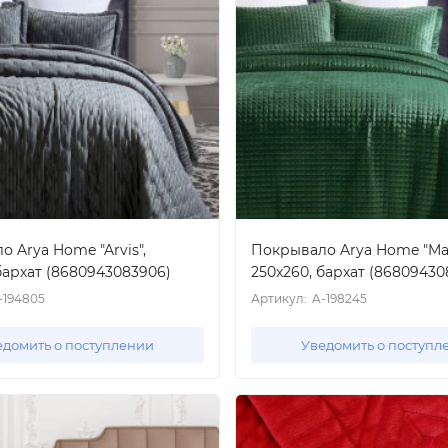
 Arya Home "Arvis",
Покрывало Arya Home "Mat
бархат (8680943083906)
250x260, бархат (86809430
-194805
Артикул:
A-198245
едомить о поступлении
Уведомить о поступл