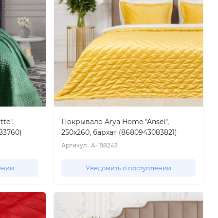
te",
Покрывало Arya Home "Ansel",
83760)
250x260, бархат (8680943083821)
Артикул:
A-198243
ении
Уведомить о поступлении