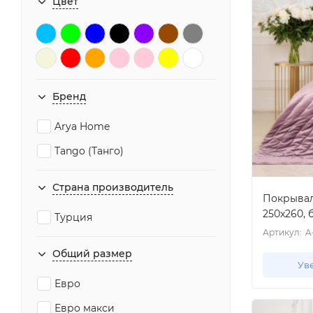
Цвет
Бренд
Arya Home
Tango (Танго)
Страна производитель
Покрывало
250x260, 
Турция
Артикул:
A
Общий размер
Ув
Евро
Евро макси