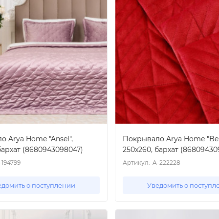
 Arya Home "Ansel",
Покрывало Arya Home "Bell
бархат (8680943098047)
250x260, бархат (86809430
-194799
Артикул:
A-222228
едомить о поступлении
Уведомить о поступл