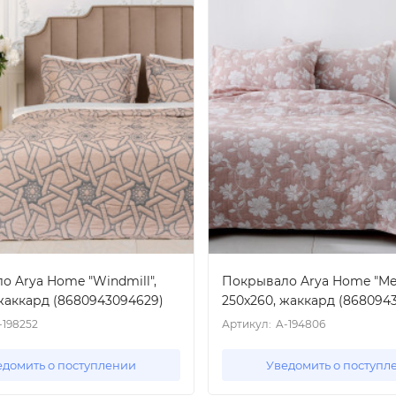
о Arya Home "Windmill",
Покрывало Arya Home "Me
 жаккард (8680943094629)
250x260, жаккард (868094
-198252
Артикул:
A-194806
едомить о поступлении
Уведомить о поступл