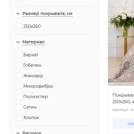
Размер покрывала, см
250x260
Материал
Бархат
Гобелен
Жаккард
Микрофибра
Покрывал
Полиэстер
250x260,
Сатин
Артикул:
A
Хлопок
Ув
Рисунок