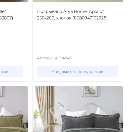
e",
Покрывало Arya Home "Apollo",
83807)
250x260, хлопок (8680943102928)
Артикул:
A-194843
ении
Уведомить о поступлении