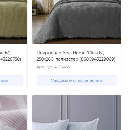
uds",
Покрывало Arya Home "Clouds",
943228758)
250x260, полиэстер (8680943229069)
Артикул:
A-217466
ении
Уведомить о поступлении