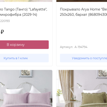
 Tango (Танго) "Lafayette",
Покрывало Arya Home "Bell
микрофибра (2029-14)
250x260, бархат (86809430
-220193
0
₽
В корзину
Артикул:
A-194794
Купить в 1 клик
Уведомить о поступл