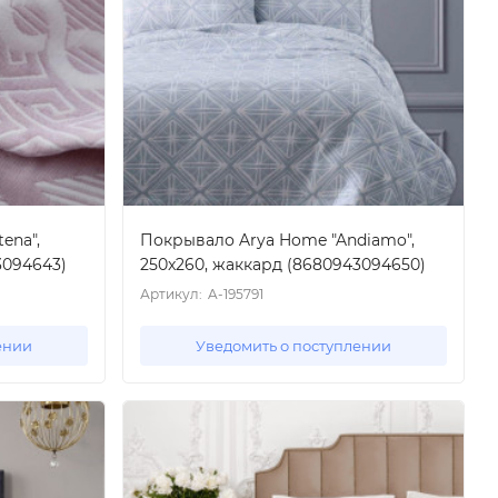
ena",
Покрывало Arya Home "Andiamo",
3094643)
250x260, жаккард (8680943094650)
Артикул:
A-195791
ении
Уведомить о поступлении