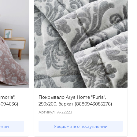
moria",
Покрывало Arya Home "Furla",
3094636)
250x260, бархат (8680943085276)
Артикул:
A-222231
ении
Уведомить о поступлении