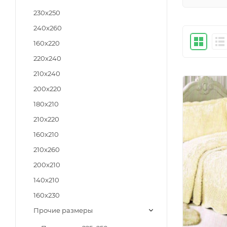
230x250
240x260
160x220
220x240
210x240
200x220
180x210
210x220
160x210
210x260
200x210
140x210
160x230
Прочие размеры