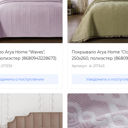
о Arya Home "Waves",
Покрывало Arya Home "Clo
полиэстер (8680943228673)
250x260, полиэстер (8680
-217339
Артикул:
A-217343
едомить о поступлении
Уведомить о поступл