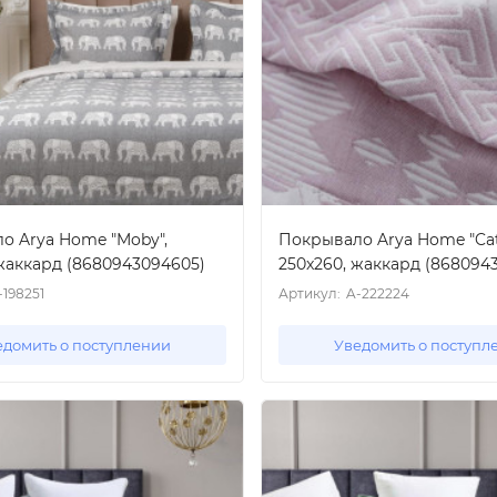
о Arya Home "Moby",
Покрывало Arya Home "Cat
 жаккард (8680943094605)
250x260, жаккард (868094
-198251
Артикул:
A-222224
едомить о поступлении
Уведомить о поступл