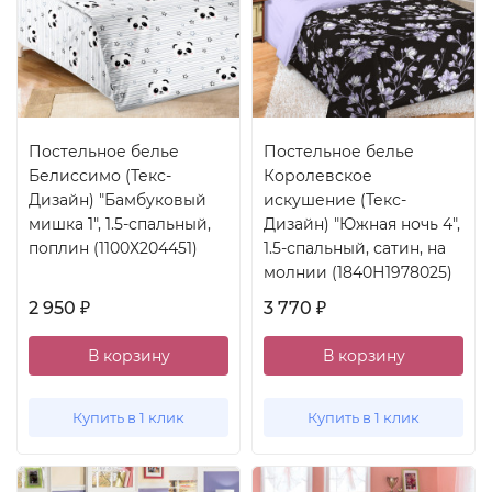
Постельное белье
Постельное белье
Белиссимо (Текс-
Королевское
Дизайн) "Бамбуковый
искушение (Текс-
мишка 1", 1.5-спальный,
Дизайн) "Южная ночь 4",
поплин (1100Х204451)
1.5-спальный, сатин, на
молнии (1840Н1978025)
2 950
3 770
₽
₽
В корзину
В корзину
Купить в 1 клик
Купить в 1 клик