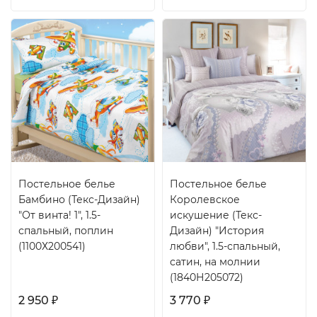
Постельное белье
Постельное белье
Бамбино (Текс-Дизайн)
Королевское
"От винта! 1", 1.5-
искушение (Текс-
спальный, поплин
Дизайн) "История
(1100Х200541)
любви", 1.5-спальный,
сатин, на молнии
(1840Н205072)
2 950
3 770
₽
₽