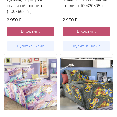
Дизайн) "Сумерки 1", 1.5-
"Глянец 1", 1.5-спальный,
спальный, поплин
поплин (1100Х205081)
(1100Х662341)
2 950
2 950
₽
₽
В корзину
В корзину
Купить в 1 клик
Купить в 1 клик