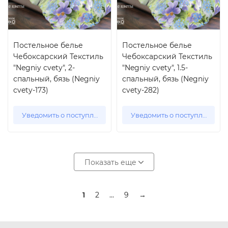
Постельное белье
Постельное белье
Чебоксарский Текстиль
Чебоксарский Текстиль
"Negniy cvety", 2-
"Negniy cvety", 1.5-
спальный, бязь (Negniy
спальный, бязь (Negniy
cvety-173)
cvety-282)
Уведомить о поступлении
Уведомить о поступлении
Показать еще
1
2
...
9
→