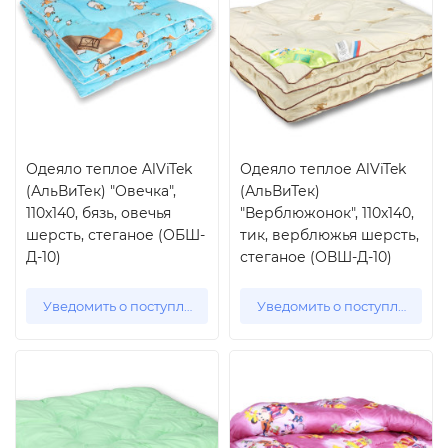
Одеяло теплое AlViTek
Одеяло теплое AlViTek
(АльВиТек) "Овечка",
(АльВиТек)
110x140, бязь, овечья
"Верблюжонок", 110x140,
шерсть, стеганое (ОБШ-
тик, верблюжья шерсть,
Д-10)
стеганое (ОВШ-Д-10)
Уведомить о поступлении
Уведомить о поступлении