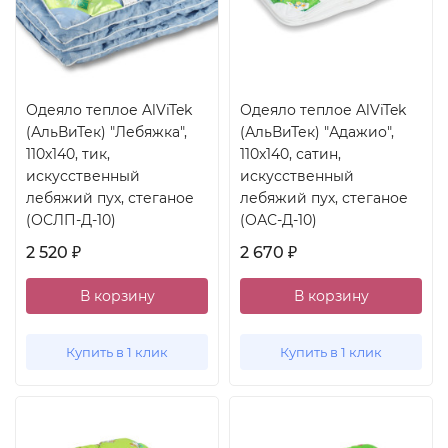
Одеяло теплое AlViTek
Одеяло теплое AlViTek
(АльВиТек) "Лебяжка",
(АльВиТек) "Адажио",
110x140, тик,
110x140, сатин,
искусственный
искусственный
лебяжий пух, стеганое
лебяжий пух, стеганое
(ОСЛП-Д-10)
(ОАС-Д-10)
2 520
2 670
₽
₽
В корзину
В корзину
Купить в 1 клик
Купить в 1 клик