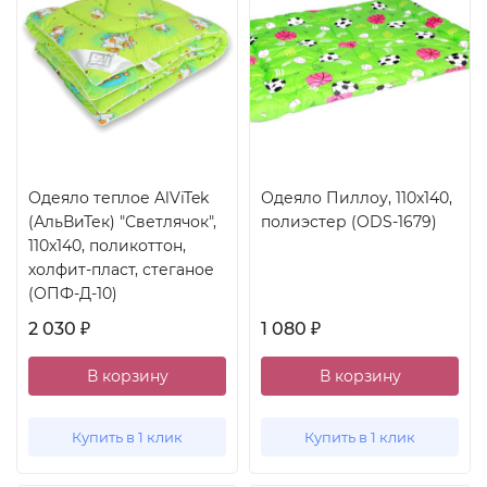
Одеяло теплое AlViTek
Одеяло Пиллоу, 110x140,
(АльВиТек) "Светлячок",
полиэстер (ODS-1679)
110x140, поликоттон,
холфит-пласт, стеганое
(ОПФ-Д-10)
2 030
1 080
₽
₽
В корзину
В корзину
Купить в 1 клик
Купить в 1 клик