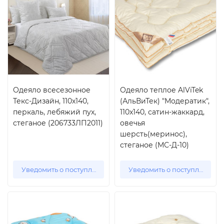
Одеяло всесезонное
Одеяло теплое AlViTek
Текс-Дизайн, 110x140,
(АльВиТек) "Модератик",
перкаль, лебяжий пух,
110x140, сатин-жаккард,
стеганое (206733ЛП2011)
овечья
шерсть(меринос),
стеганое (МС-Д-10)
Уведомить о поступлении
Уведомить о поступлении