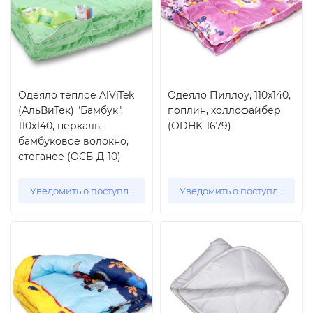
Одеяло теплое AlViTek
Одеяло Пиллоу, 110x140,
(АльВиТек) "Бамбук",
поплин, холлофайбер
110x140, перкаль,
(ODHK-1679)
бамбуковое волокно,
стеганое (ОСБ-Д-10)
Уведомить о поступлении
Уведомить о поступлении