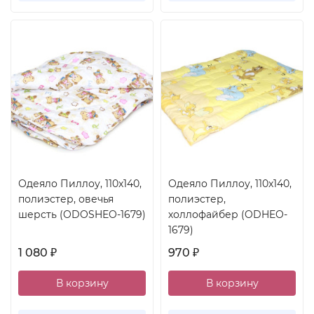
Одеяло Пиллоу, 110x140,
Одеяло Пиллоу, 110x140,
полиэстер, овечья
полиэстер,
шерсть (ODOSHEO-1679)
холлофайбер (ODHEO-
1679)
1 080
970
₽
₽
В корзину
В корзину