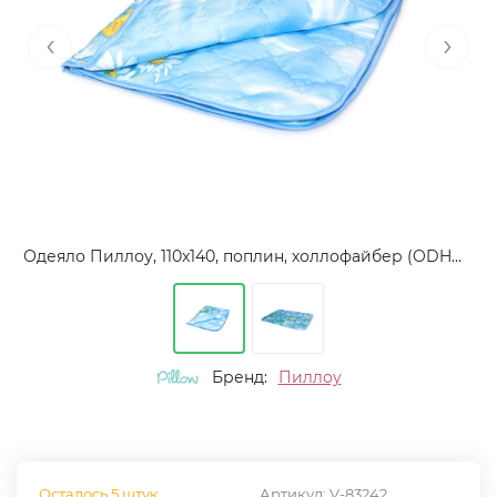
‹
›
Одеяло Пиллоу, 110x140, поплин, холлофайбер (ODHO-1679)
Бренд:
Пиллоу
Осталось 5 штук
Артикул:
V-83242