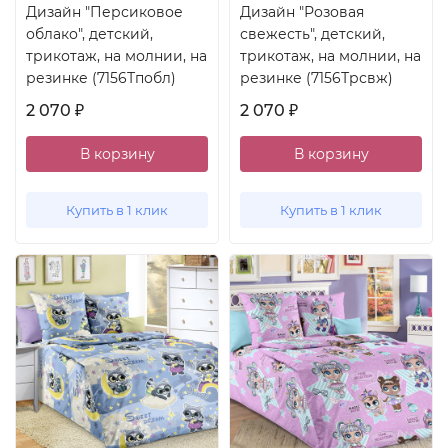
Дизайн "Персиковое
Дизайн "Розовая
облако", детский,
свежесть", детский,
трикотаж, на молнии, на
трикотаж, на молнии, на
резинке (7156Тпобл)
резинке (7156Трсвж)
2 070
2 070
₽
₽
В корзину
В корзину
Купить в 1 клик
Купить в 1 клик