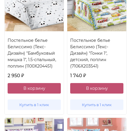
Постельное белье
Постельное белье
Белиссимо (Текс-
Белиссимо (Текс-
Дизайн) "Бамбуковый
Дизайн) "Гонки 1",
мишка 1", 1.5-спальный,
детский, поплин
поплин (1100Х204451)
(7106Х203541)
2 950
1 740
₽
₽
В корзину
В корзину
Купить в 1 клик
Купить в 1 клик