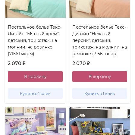
Постельное белье Текс-
Постельное белье Текс-
Дизайн "Мятный крем",
Дизайн "Нежный
детский, трикотаж, на
персик", детский,
молнии, на резинке
трикотаж, на молнии, на
(7156Тмкрм)
резинке (7156Тнпер)
2 070
2 070
₽
₽
В корзину
В корзину
Купить в 1 клик
Купить в 1 клик