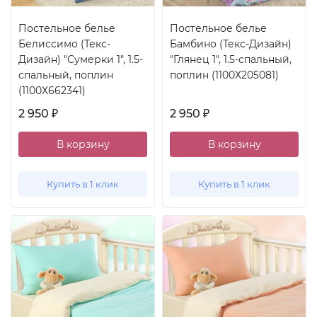
Постельное белье
Постельное белье
Белиссимо (Текс-
Бамбино (Текс-Дизайн)
Дизайн) "Сумерки 1", 1.5-
"Глянец 1", 1.5-спальный,
спальный, поплин
поплин (1100Х205081)
(1100Х662341)
2 950
2 950
₽
₽
В корзину
В корзину
Купить в 1 клик
Купить в 1 клик