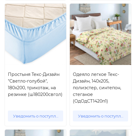
Простыня Текс-Дизайн
Одеяло легкое Текс-
"Светло-голубой",
Дизайн, 140x205,
180x200, трикотаж, на
полиэстер, синтепон,
резинке (ш180200свгол)
стеганое
(ОдОдСТ1420п1)
Уведомить о поступлении
Уведомить о поступлении