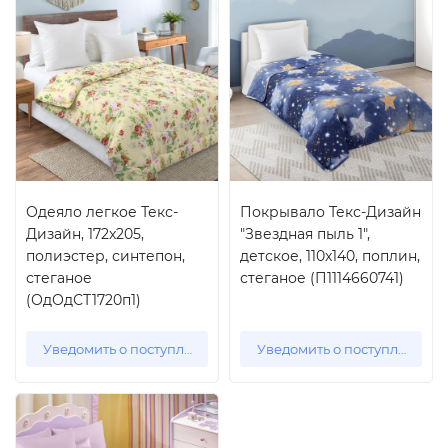
Одеяло легкое Текс-
Покрывало Текс-Дизайн
Дизайн, 172x205,
"Звездная пыль 1",
полиэстер, синтепон,
детское, 110x140, поплин,
стеганое
стеганое (П1114660741)
(ОдОдСТ1720п1)
Уведомить о поступлении
Уведомить о поступлении