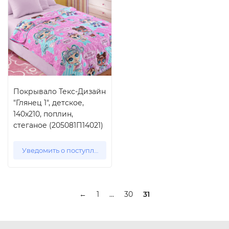
Покрывало Текс-Дизайн
"Глянец 1", детское,
140x210, поплин,
стеганое (205081П14021)
Уведомить о поступлении
←
1
...
30
31