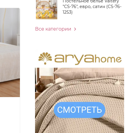
Постельное белье Valtery
"CS-76", евро, сатин (CS-76-
1253)
Все категории