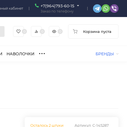
+7(964)793-60-15
чный кабинет
Заказ по телефону
Корзина пуста
0
0
0
И
НАВОЛОЧКИ
БРЕНДЫ
Осталось 2 штуки
Артикул:
C-145287