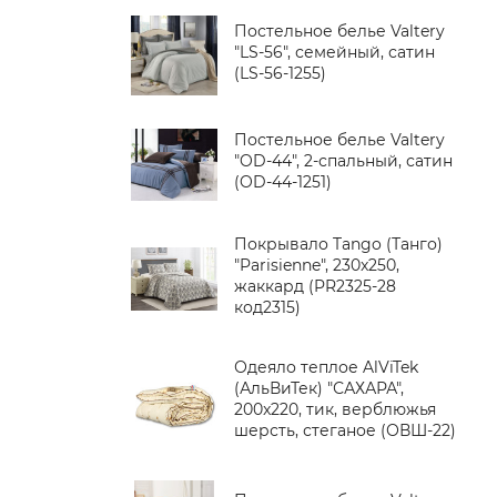
Постельное белье Valtery
"LS-56", семейный, сатин
(LS-56-1255)
Постельное белье Valtery
"OD-44", 2-спальный, сатин
(OD-44-1251)
Покрывало Tango (Танго)
"Parisienne", 230x250,
жаккард (PR2325-28
код2315)
Одеяло теплое AlViTek
(АльВиТек) "САХАРА",
200x220, тик, верблюжья
шерсть, стеганое (ОВШ-22)