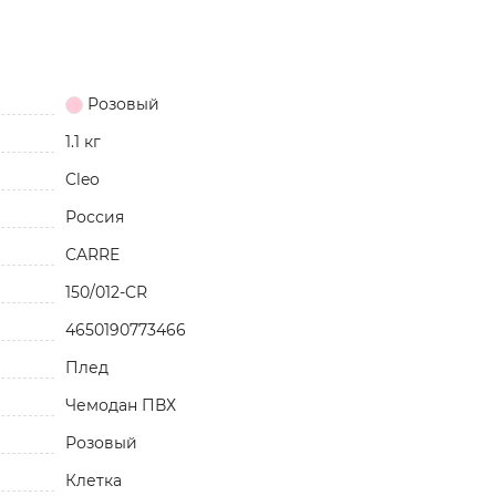
Розовый
1.1 кг
Cleo
Россия
CARRE
150/012-CR
4650190773466
Плед
Чемодан ПВХ
Розовый
Клетка