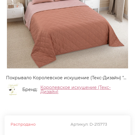
Покрывало Королевское искушение (Текс-Дизайн) "Летний закат", 180x210, перкаль, стеганое (ПГК180210Лтз)
Королевское искушение (Текс-
Бренд:
Дизайн)
Распродано
Артикул:
D-215773