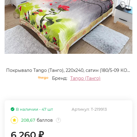
Покрывало Tango (Танго), 220x240, сатин (180/5-09 КОД 2001)
Бренд:
Tango (Танго)
В наличии - 47 шт
Артикул:
T-219913
208,67
баллов
?
6 260
₽