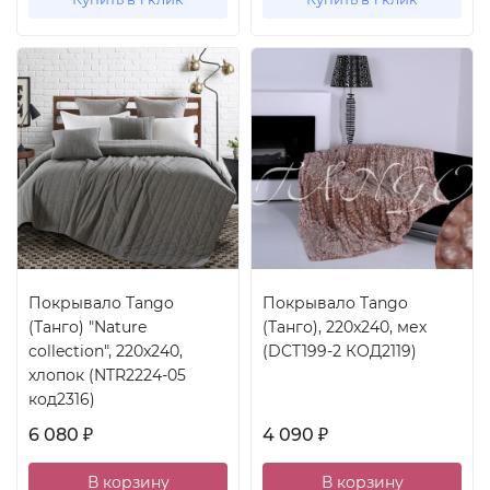
Покрывало Tango
Покрывало Tango
(Танго) "Nature
(Танго), 220x240, мех
collection", 220x240,
(DCT199-2 КОД2119)
хлопок (NTR2224-05
код2316)
6 080
4 090
₽
₽
В корзину
В корзину