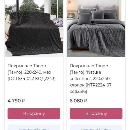
Покрывало Tango
Покрывало Tango
(Танго), 220x240, мех
(Танго) "Nature
(DCT634-022 КОД2243)
collection", 220x240,
хлопок (NTR2224-07
код2316)
4 790
6 080
₽
₽
В корзину
В корзину
Купить в 1 клик
Купить в 1 клик