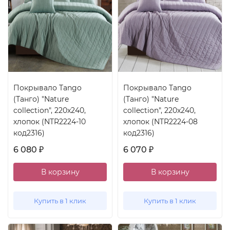
Покрывало Tango
Покрывало Tango
(Танго) "Nature
(Танго) "Nature
collection", 220x240,
collection", 220x240,
хлопок (NTR2224-10
хлопок (NTR2224-08
код2316)
код2316)
6 080
6 070
₽
₽
В корзину
В корзину
Купить в 1 клик
Купить в 1 клик