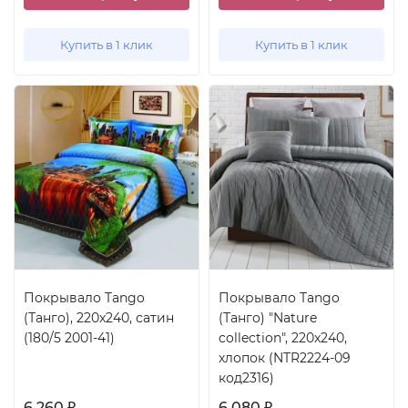
Купить в 1 клик
Купить в 1 клик
Покрывало Tango
Покрывало Tango
(Танго), 220x240, сатин
(Танго) "Nature
(180/5 2001-41)
collection", 220x240,
хлопок (NTR2224-09
код2316)
6 260
6 080
₽
₽