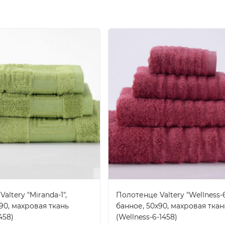
altery "Miranda-1",
Полотенце Valtery "Wellness-6
90, махровая ткань
банное, 50x90, махровая ткан
458)
(Wellness-6-1458)