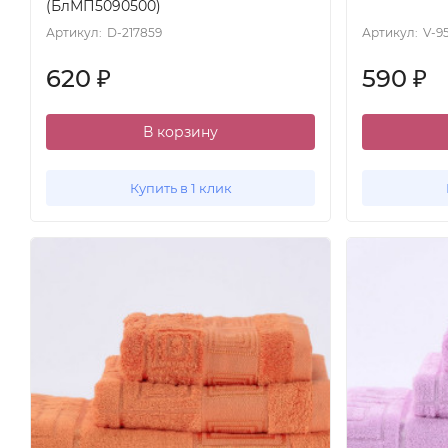
(БлМП5090500)
Артикул:
D-217859
Артикул:
V-9
620
590
₽
₽
В корзину
Купить в 1 клик