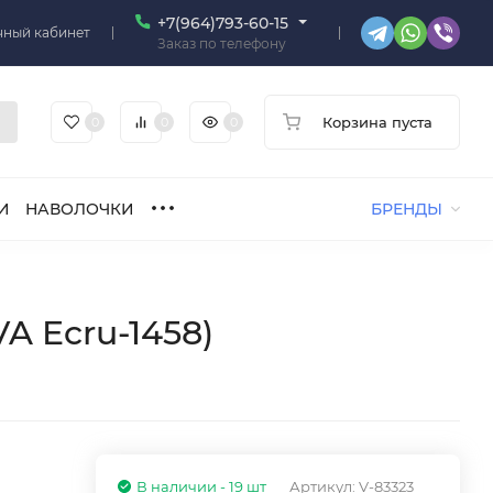
+7(964)793-60-15
чный кабинет
Заказ по телефону
Корзина пуста
0
0
0
И
НАВОЛОЧКИ
БРЕНДЫ
A Ecru-1458)
В наличии - 19 шт
Артикул:
V-83323