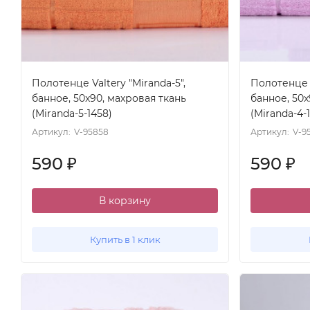
Полотенце Valtery "Miranda-5",
Полотенце V
банное, 50x90, махровая ткань
банное, 50x
(Miranda-5-1458)
(Miranda-4-
Артикул:
V-95858
Артикул:
V-9
590
590
₽
₽
В корзину
Купить в 1 клик