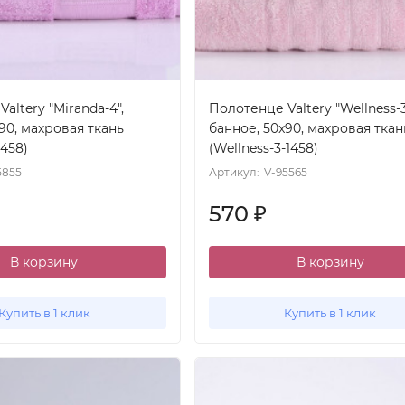
altery "Miranda-4",
Полотенце Valtery "Wellness-3
90, махровая ткань
банное, 50x90, махровая ткан
1458)
(Wellness-3-1458)
5855
Артикул:
V-95565
570
₽
В корзину
В корзину
Купить в 1 клик
Купить в 1 клик