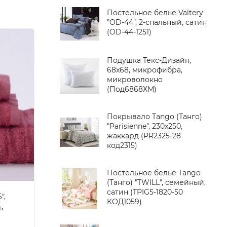
Постельное белье Valtery
"OD-44", 2-спальный, сатин
(OD-44-1251)
Подушка Текс-Дизайн,
68x68, микрофибра,
микроволокно
(Под6868ХМ)
Покрывало Tango (Танго)
"Parisienne", 230x250,
жаккард (PR2325-28
код2315)
Постельное белье Tango
(Танго) "TWILL", семейный,
сатин (TPIG5-1820-50
",
КОД1059)
ь