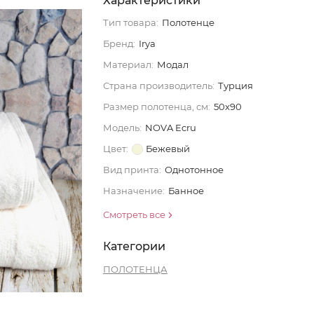
Характеристики
Тип товара:
Полотенце
Бренд:
Irya
Материал:
Модал
Страна производитель:
Турция
Размер полотенца, см:
50x90
Модель:
NOVA Ecru
Цвет:
Бежевый
Вид принта:
Однотонное
Назначение:
Банное
Смотреть все
Категории
ПОЛОТЕНЦА