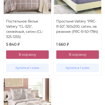
Постельное белье
Простыня Valtery "PRC-
Valtery "CL-325",
R-50", 160x200, сатин, на
семейный, сатин (CL-
резинке (PRC-R-50-1784)
325-1255)
5 840
1 660
₽
₽
В корзину
В корзину
Купить в 1 клик
Купить в 1 клик