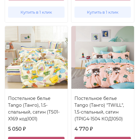
Купить в 1 клик
Купить в 1 клик
Постельное белье
Постельное белье
Tango (Танго), 1.5-
Tango (Танго) "TWILL",
спальный, сатин (TS01-
1.5-спальный, сатин
X169 код1001)
(TPIG4-1504 КОД1050)
5 050
4 770
₽
₽