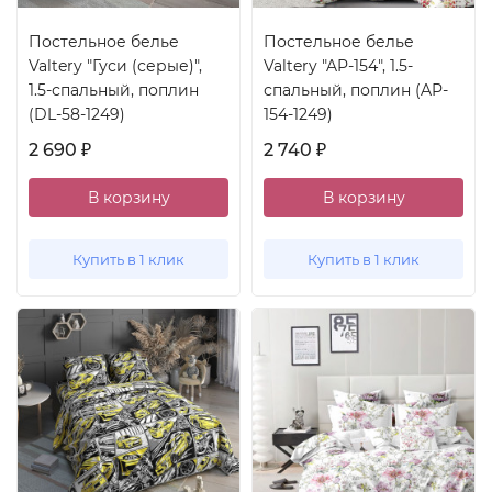
Постельное белье
Постельное белье
Valtery "Гуси (серые)",
Valtery "AP-154", 1.5-
1.5-спальный, поплин
спальный, поплин (AP-
(DL-58-1249)
154-1249)
2 690
2 740
₽
₽
В корзину
В корзину
Купить в 1 клик
Купить в 1 клик