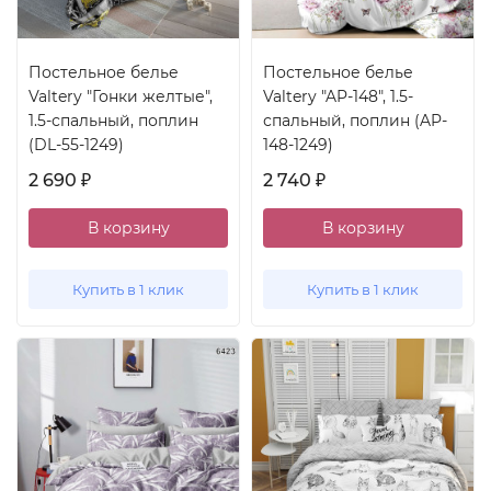
Постельное белье
Постельное белье
Valtery "Гонки желтые",
Valtery "AP-148", 1.5-
1.5-спальный, поплин
спальный, поплин (AP-
(DL-55-1249)
148-1249)
2 690
2 740
₽
₽
В корзину
В корзину
Купить в 1 клик
Купить в 1 клик