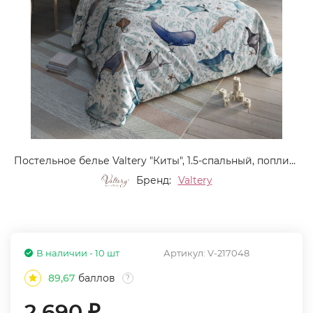
Постельное белье Valtery "Киты", 1.5-спальный, поплин (DL-56-1249)
Бренд:
Valtery
В наличии - 10 шт
Артикул:
V-217048
89,67
баллов
?
2 690
₽