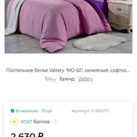
Постельное белье Valtery "MO-50", семейный, софткоттон (MO-50-1255)
Бренд:
Valtery
В наличии - 53 шт
Артикул:
V-160077
87,67
баллов
?
2 630
₽