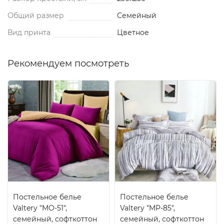
Общий размер
Семейный
Вид принта
Цветное
Рекомендуем посмотреть
Постельное белье
Постельное белье
Valtery "MO-51",
Valtery "MP-85",
семейный, софткоттон
семейный, софткоттон