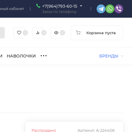
+7(964)793-60-15
чный кабинет
Заказ по телефону
Корзина пуста
0
0
0
И
НАВОЛОЧКИ
БРЕНДЫ
Распродано
Артикул:
A-224406