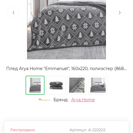
‹
›
Плед Arya Home "Emmanuel", 160x220, полиэстер (8680943222473)
Бренд:
Arya Home
Распродано
Артикул:
A-222202