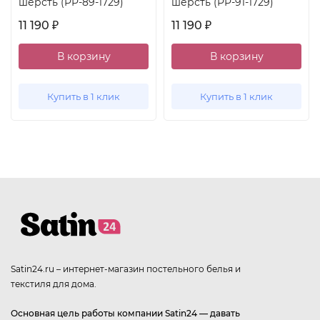
шерсть (PP-89-1729)
шерсть (PP-91-1729)
11 190
11 190
₽
₽
В корзину
В корзину
Купить в 1 клик
Купить в 1 клик
Satin24.ru – интернет-магазин постельного белья и
текстиля для дома.
Основная цель работы компании Satin24 — давать