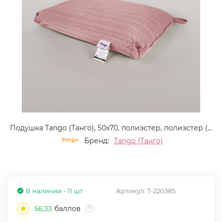
Подушка Tango (Танго), 50x70, полиэстер, полиэстер (COL5070-02 код5041)
Бренд:
Tango (Танго)
В наличии - 11 шт
Артикул:
T-220385
56,33
баллов
?