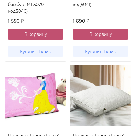
бамбук (MF5070
код5041)
код5040)
1 550
1 690
₽
₽
В корзину
В корзину
Купить в 1 клик
Купить в 1 клик
Подушка Tango (Танго),
Подушка Tango (Танго)