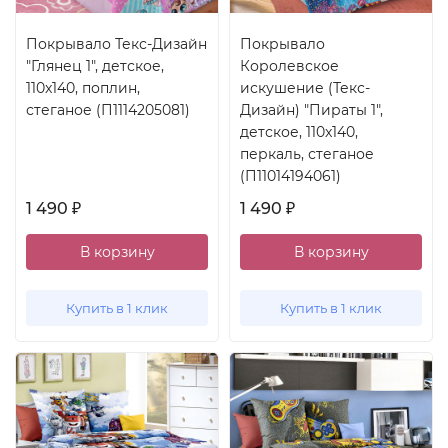
Покрывало Текс-Дизайн
Покрывало
"Глянец 1", детское,
Королевское
110x140, поплин,
искушение (Текс-
стеганое (П1114205081)
Дизайн) "Пираты 1",
детское, 110x140,
перкаль, стеганое
(П11014194061)
1 490
1 490
₽
₽
В корзину
В корзину
Купить в 1 клик
Купить в 1 клик