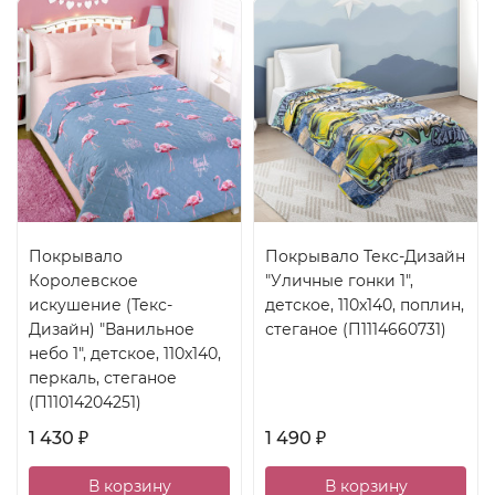
Покрывало
Покрывало Текс-Дизайн
Королевское
"Уличные гонки 1",
искушение (Текс-
детское, 110x140, поплин,
Дизайн) "Ванильное
стеганое (П1114660731)
небо 1", детское, 110x140,
перкаль, стеганое
(П11014204251)
1 430
1 490
₽
₽
В корзину
В корзину