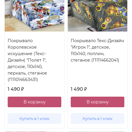
Покрывало
Покрывало Текс-Дизайн
Королевское
"Игрок 1", детское,
искушение (Текс-
110x140, поплин,
Дизайн) "Полет 1",
стеганое (П1114662041)
детское, 110x140,
перкаль, стеганое
(П11014663431)
1 490
1 490
₽
₽
В корзину
В корзину
Купить в 1 клик
Купить в 1 клик