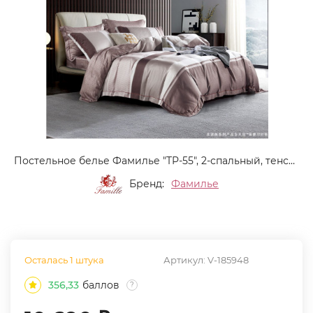
Постельное белье Фамилье "TP-55", 2-спальный, тенсел (TP-55-1251)
Бренд:
Фамилье
Осталась 1 штука
Артикул:
V-185948
356,33
баллов
?