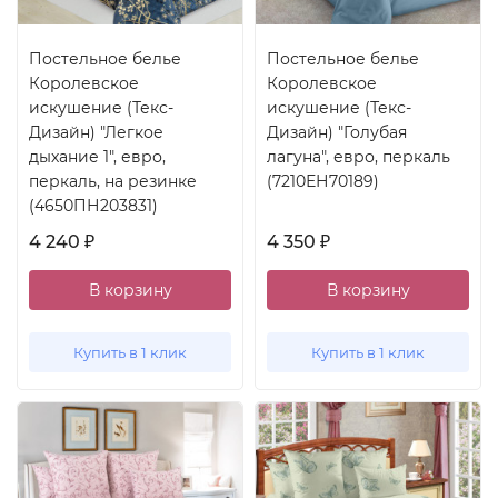
Постельное белье
Постельное белье
Королевское
Королевское
искушение (Текс-
искушение (Текс-
Дизайн) "Легкое
Дизайн) "Голубая
дыхание 1", евро,
лагуна", евро, перкаль
перкаль, на резинке
(7210ЕН70189)
(4650ПН203831)
4 240
4 350
₽
₽
В корзину
В корзину
Купить в 1 клик
Купить в 1 клик