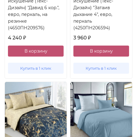
искушение (Текс-
искушение (Текс-
Дизайн) "Давид 6 кор.",
Дизайн) "Затаив
евро, перкаль, на
дыхание 4", евро,
резинке
перкаль
(4650ПН209576)
(4250ПН206594)
4 240
3 960
₽
₽
В корзину
В корзину
Купить в 1 клик
Купить в 1 клик