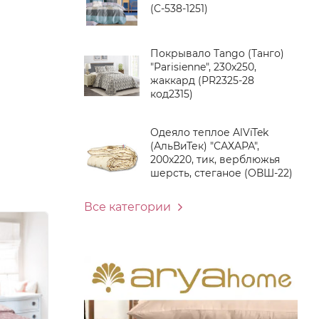
(C-538-1251)
Покрывало Tango (Танго)
"Parisienne", 230x250,
жаккард (PR2325-28
код2315)
Одеяло теплое AlViTek
(АльВиТек) "САХАРА",
200x220, тик, верблюжья
шерсть, стеганое (ОВШ-22)
Все категории