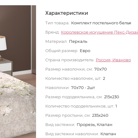
Характеристики
Тип товара:
Комплект постельного белья
Бренд:
Королевское искушение (Текс-Диза
Материал:
Перкаль
Общий размер:
Евро
Страна производитель:
Россия, Иваново
Размер наволочки, см:
70x70
Количество наволочек, шт:
2
Наволочки:
70x70 - 2шт
Размер пододеяльника, см:
215x230
Количество пододеяльников, шт:
1
Размер простыни, см:
235x240
Вид застежки:
Прорезь, Клапан
Вид застежки наволочки:
Клапан