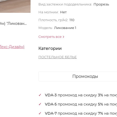
Вид застежки пододеяльника:
Прорезь
На молнии:
Нет
Плотность, гр/м2:
110
Постельное белье Королевское искушение (Текс-Дизайн) "Ликование 1", евро, перкаль (7250ЕН662541)
Модель:
Ликование 1
Смотреть все
Текс-Дизайн)
Категории
ПОСТЕЛЬНОЕ БЕЛЬЕ
Промокоды
VDA-3
промокод на скидку
3%
на пок
VDA-5
промокод на скидку
5%
на пок
VDA-7
промокод на скидку
7%
на пок