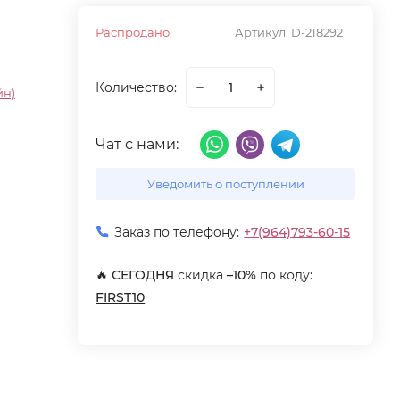
Распродано
Артикул:
D-218292
Количество:
йн)
Чат с нами:
Уведомить о поступлении
Заказ по телефону:
+7(964)793-60-15
🔥
СЕГОДНЯ
скидка
–10%
по коду:
FIRST10