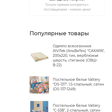
Только прямые контракты с
поставщиками – низкие цены!
Популярные товары
Одеяло всесезонное
AlViTek (АльВиТек) "САХАРА",
200x220, тик, верблюжья
шерсть, стеганое (ОВШ-
В-22)
Постельное белье Valtery
"DS-137", 1.5-спальный, сатин
(DS-137-1249)
Постельное белье Valtery
"C-538", 2-спальный, сатин