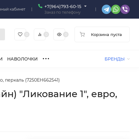
+7(964)793-60-15
чный кабинет
Заказ по телефону
Корзина пуста
0
0
0
И
НАВОЛОЧКИ
БРЕНДЫ
о, перкаль (7250ЕН662541)
н) "Ликование 1", евро,