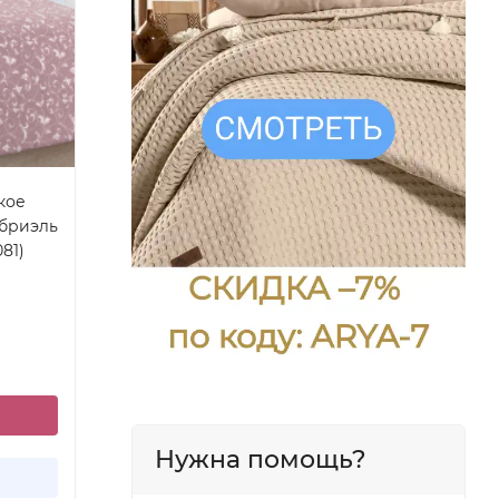
кое
абриэль
81)
Нужна помощь?