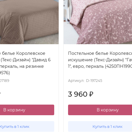
е белье Королевское
Постельное белье Королевс
(Текс-Дизайн) "Давид 6
искушение (Текс-Дизайн) "Г
, перкаль, на резинке
1", евро, перкаль (4250ПН1990
9576)
07189
Артикул:
D-197245
3 960
₽
₽
В корзину
В корзину
Купить в 1 клик
Купить в 1 клик