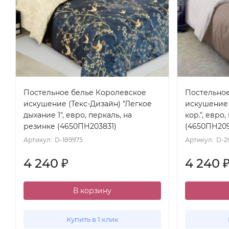
Постельное белье Королевское
Постельно
искушение (Текс-Дизайн) "Легкое
искушение 
дыхание 1", евро, перкаль, на
кор.", евро
резинке (4650ПН203831)
(4650ПН20
Артикул:
D-189975
Артикул:
D-2
4 240
4 240
₽
В корзину
Купить в 1 клик