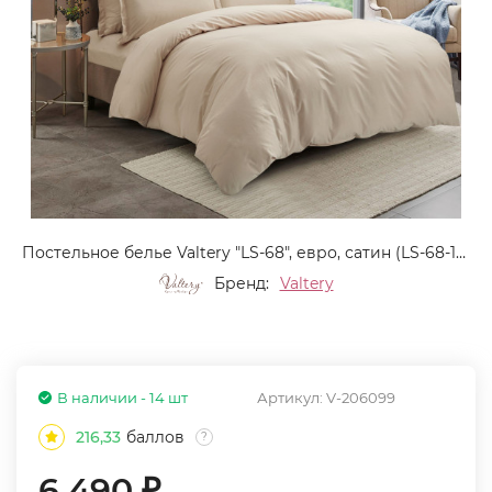
Постельное белье Valtery "LS-68", евро, сатин (LS-68-1253)
Бренд:
Valtery
В наличии - 14 шт
Артикул:
V-206099
216,33
баллов
?
6 490
₽