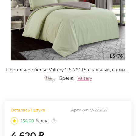
Постельное белье Valtery "LS-76", 1.5-спальный, сатин (LS-76-1249)
Бренд:
Valtery
Осталась 1 штука
Артикул:
V-225827
154,00
балла
?
4 620
₽