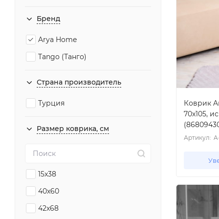
Бренд
Arya Home
Tango (Танго)
Страна производитель
Коврик Ar
Турция
70x105, и
(8680943
Размер коврика, см
Артикул:
A
Ув
15x38
40x60
42x68