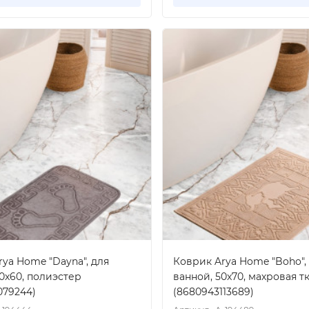
ya Home "Dayna", для
Коврик Arya Home "Boho",
0x60, полиэстер
ванной, 50x70, махровая т
079244)
(8680943113689)