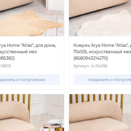
ya Home "Atlas", для дома,
Коврик Arya Home "Atlas", 
скусственный мех
70x105, искусственный ме
085382)
(8680943214270)
-198113
Артикул:
A-214396
едомить о поступлении
Уведомить о поступл