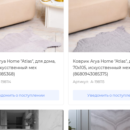
ya Home "Atlas", для дома,
Коврик Arya Home "Atlas", 
скусственный мех
70x105, искусственный ме
085368)
(8680943085375)
-198114
Артикул:
A-198115
едомить о поступлении
Уведомить о поступл