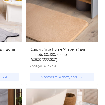
для дома,
Коврик Arya Home "Arabella", для
х
ванной, 60x100, хлопок
(8680943226501)
Артикул:
A-217254
ении
Уведомить о поступлении