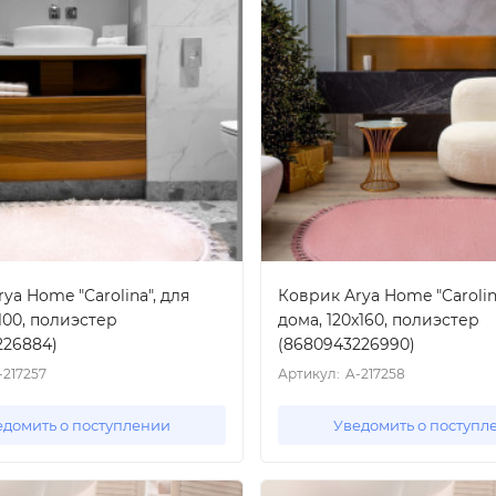
ya Home "Carolina", для
Коврик Arya Home "Carolin
100, полиэстер
дома, 120x160, полиэстер
226884)
(8680943226990)
-217257
Артикул:
A-217258
едомить о поступлении
Уведомить о поступл