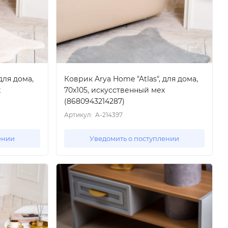
для дома,
Коврик Arya Home "Atlas", для дома,
х
70x105, искусственный мех
(8680943214287)
Артикул:
A-214397
ении
Уведомить о поступлении