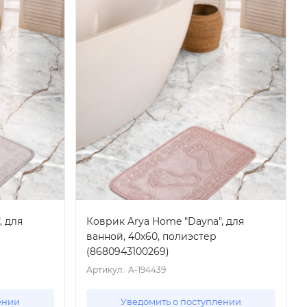
, для
Коврик Arya Home "Dayna", для
ванной, 40x60, полиэстер
(8680943100269)
Артикул:
A-194439
ении
Уведомить о поступлении