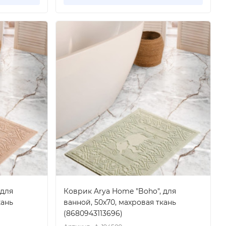
 для
Коврик Arya Home "Boho", для
кань
ванной, 50x70, махровая ткань
(8680943113696)