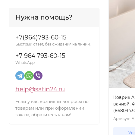
70x120
Нужна помощь?
80x120
80x150
+7(964)793-60-15
80x200
Быстрый ответ, без ожидания на линии.
90x90
+7 964 793-60-15
100x150
WhatsApp
100x200
120x160
help@satin24.ru
Коврик Ar
Если у вас возникли вопросы по
ванной, 4
товарам или при оформлении
(8680943
заказа, обратитесь к нам!
Артикул:
A
Ув