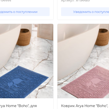
-194444
Артикул:
A-194489
едомить о поступлении
Уведомить о поступл
ya Home "Boho", для
Коврик Arya Home "Boho",