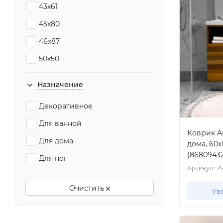
43x61
45x80
46x87
50x50
50x60
Назначение
50x65
Декоративное
50x70
Для ванной
50x75
Коврик Ar
Для дома
дома, 60x
50x80
(8680943
Для ног
60x90
Артикул:
A
60x100
Очистить
Ув
65x115
70x105