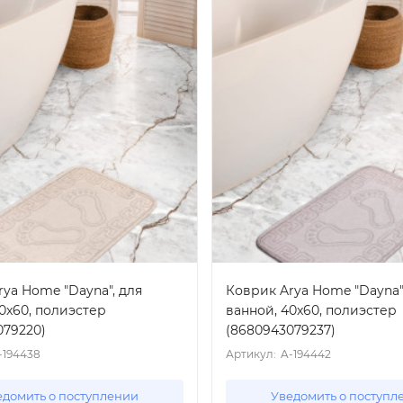
ya Home "Dayna", для
Коврик Arya Home "Dayna"
0x60, полиэстер
ванной, 40x60, полиэстер
079220)
(8680943079237)
-194438
Артикул:
A-194442
едомить о поступлении
Уведомить о поступл