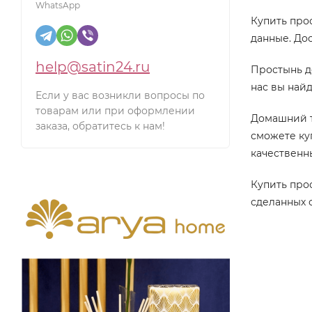
WhatsApp
180x240
Купить прос
данные. Дос
200x200
200x220
help@satin24.ru
Простынь д
нас вы най
200x230
Если у вас возникли вопросы по
товарам или при оформлении
200x240
Домашний т
заказа, обратитесь к нам!
сможете ку
214x220
качественн
220x240
Купить прос
220x260
сделанных 
220x280
240x250
240x260
250x260