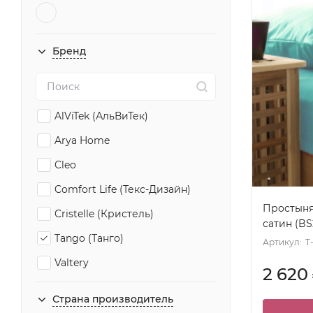
Бренд
AlViTek (АльВиТек)
Arya Home
Cleo
Comfort Life (Текс-Дизайн)
Простыня 
Cristelle (Кристель)
сатин (BS
Tango (Танго)
Артикул:
T
Valtery
2 620
Белиссимо (Текс-Дизайн)
Страна производитель
ИФФ