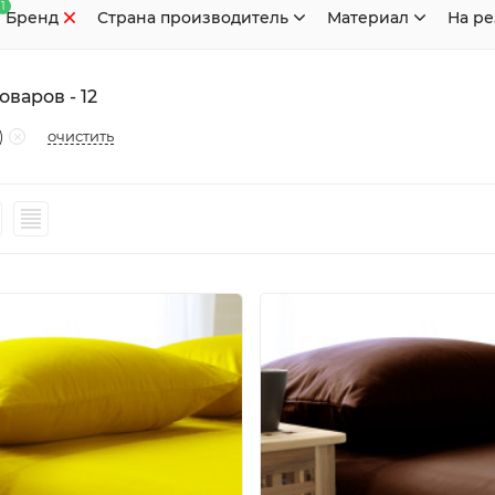
1
Бренд
Страна производитель
Материал
На р
варов - 12
очистить
)