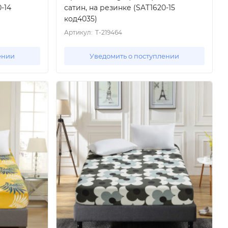
-14
сатин, на резинке (SAT1620-15
код4035)
Артикул:
T-219464
ении
Уведомить о поступлении