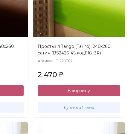
40x260,
Простыня Tango (Танго), 240x260,
сатин (BS2426-45 код1116-BR)
Артикул:
T-220302
2 470
₽
В корзину
Купить в 1 клик