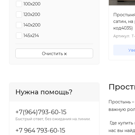
100x200
120x200
Простыня 
сатин, на
140x200
код4035)
145x214
Артикул:
T
150x200
Ув
Очистить
150x214
150x220
160x200
Прост
160x220
Нужна помощь?
160x240
Простынь –
важную рол
180x200
+7(964)793-60-15
Быстрый ответ, без ожидания на линии.
180x214
Где купить
+7 964 793-60-15
нас вы най
180x220