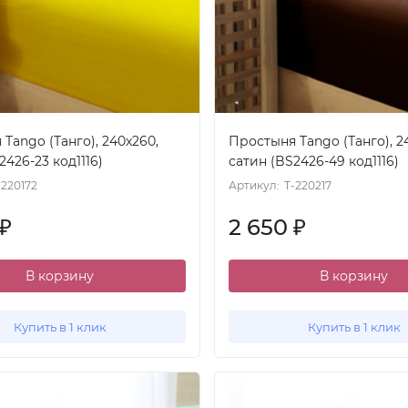
Tango (Танго), 240x260,
Простыня Tango (Танго), 2
2426-23 код1116)
сатин (BS2426-49 код1116)
-220172
Артикул:
T-220217
2 650
₽
₽
В корзину
В корзину
Купить в 1 клик
Купить в 1 клик