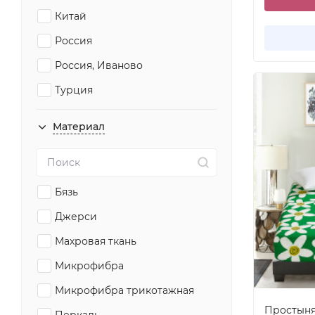
Китай
Королевское искушение (Текс-
Дизайн)
Россия
Текс-Дизайн
Россия, Иваново
Фамилье
Турция
Материал
Бязь
Джерси
Махровая ткань
Микрофибра
Микрофибра трикотажная
Простыня 