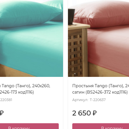
Tango (Танго), 240x260,
Простыня Tango (Танго), 2
2426-173 код1116)
сатин (BS2426-372 код1116)
-220381
Артикул:
T-220637
2 650
₽
₽
В корзину
В корзину