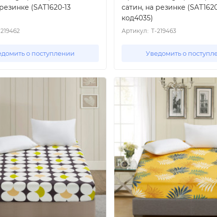
 резинке (SAT1620-13
сатин, на резинке (SAT1620
код4035)
-219462
Артикул:
T-219463
едомить о поступлении
Уведомить о поступл