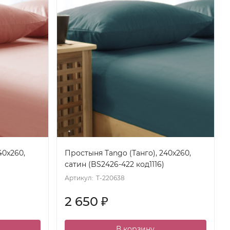
40x260,
Простыня Tango (Танго), 240x260,
сатин (BS2426-422 код1116)
Артикул:
T-220638
2 650
₽
В корзину