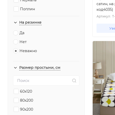
Перкаль
сатин, на
Поплин
код4035)
Артикул:
T
Сатин
На резинке
Софткоттон
Ув
Да
Тенсел
Нет
Ткань пике
Неважно
Трикотаж
Хлопок
Размер простыни, см
60x120
80x200
90x200