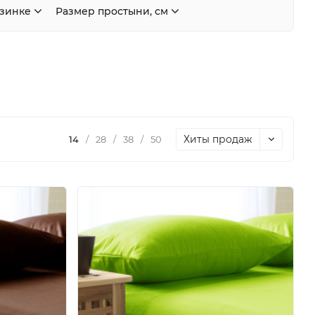
езинке
Размер простыни, см
Хиты продаж
14
/
28
/
38
/
50